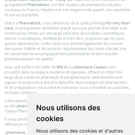
La
pharmacie Cayeux Berck – Rang-du-Fliers
fait désormais partie du
groupement
Pharmabest
, l’un des réseaux de pharmacies les plus
reconnus en France, réputé pour son exigence de qualité, son expertise
et son accessibilité.
Grâce à
Pharmabest
, vous bénéficiez de la carte privilège
My Very Best
Card
, un programme de fidélité gratuit qui vous permet d’accéder à de
nombreuses offres sur une large sélection de produits cosmétiques,
dermo-cosmétiques, diététiques et bien-être, proposés par les plus
grands laboratoires. Cette carte vous permet également de cumuler
des points fidélité et de recevoir régulièrement des bons d’achat, tout
en conservant un accompagnement personnalisé et des conseils
pharmaceutiques de qualité.
Avec une surface de vente de
800 m²
, la
pharmacie Cayeux
vous
accueille dans un espace moderne et spacieux, offrant un choix très
large de produits en pharmacie et parapharmacie, sélectionnés avec
rigueur et proposés à des prix attractifs. Notre équipe de pharmaciens
et de préparateurs est à votre écoute pour vous conseiller au quotidien,
en toute confiance.
Votre pharmacie en ligne :
pharmacie-cayeux.fr
Le site
pharmacie-cayeux.fr
est le prolongement digital de la pharmacie
Nous utilisons des
Cayeux Pharmabest Berck-sur-Mer – Rang-du-Fliers.
cookies
Il vous permet de réaliser vos achats en ligne parmi des milliers de
références en :
Nous utilisons des cookies et d'autres
-pharmacie,