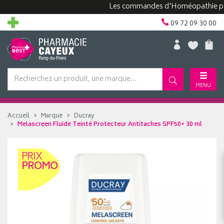
Les commandes d'Homéopathie peuvent
09 72 09 30 00
MENU
Accueil
Marque
Ducray
Melascreen Fluide Teinté Protecteur Antitaches SPF50+ 30 ml
PRIX
PROMO