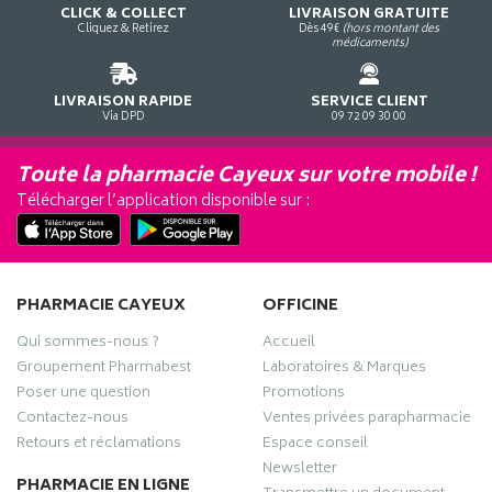
CLICK & COLLECT
LIVRAISON GRATUITE
Cliquez & Retirez
Dès 49€
(hors montant des
médicaments)
LIVRAISON RAPIDE
SERVICE CLIENT
Via DPD
09 72 09 30 00
Toute la pharmacie Cayeux sur votre mobile !
Télécharger l’application disponible sur :
PHARMACIE CAYEUX
OFFICINE
Qui sommes-nous ?
Accueil
Groupement Pharmabest
Laboratoires & Marques
Poser une question
Promotions
Contactez-nous
Ventes privées parapharmacie
Retours et réclamations
Espace conseil
Newsletter
PHARMACIE EN LIGNE