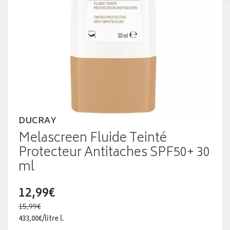
DUCRAY
Melascreen Fluide Teinté
Protecteur Antitaches SPF50+ 30
ml
12,99€
15,99€
433
,
00
€
/
litre
l.