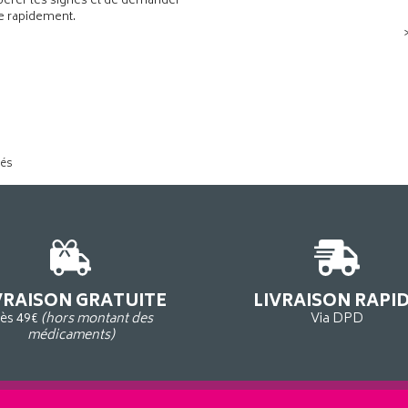
pérer les signes et de demander
de rapidement.
tés
VRAISON GRATUITE
LIVRAISON RAPI
ès 49€
(hors montant des
Via DPD
médicaments)