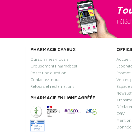
Tou
Téléch
PHARMACIE CAYEUX
OFFICI
Qui sommes-nous ?
Accueil
Groupement Pharmabest
Laborat
Poser une question
Promoti
Contactez-nous
Ventes 
Retours et réclamations
Espace 
Newslet
PHARMACIE EN LIGNE AGRÉÉE
Transme
Déclarer
CGV
Mentions
Données