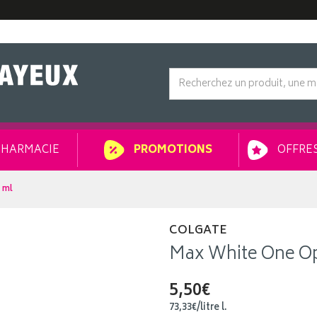
HARMACIE
OFFRES
PROMOTIONS
 ml
COLGATE
Max White One Op
5,50€
73
,
33
€
/
litre
l.