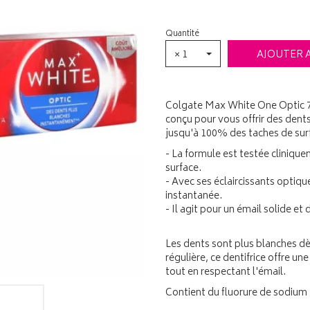
Quantité
× 1
AJOUTER 
Colgate Max White One Optic 75
conçu pour vous offrir des dent
jusqu'à 100% des taches de surf
- La formule est testée cliniqu
surface.
- Avec ses éclaircissants optiqu
instantanée.
- Il agit pour un émail solide et
Les dents sont plus blanches dès
régulière, ce dentifrice offre u
tout en respectant l'émail.
Contient du fluorure de sodium