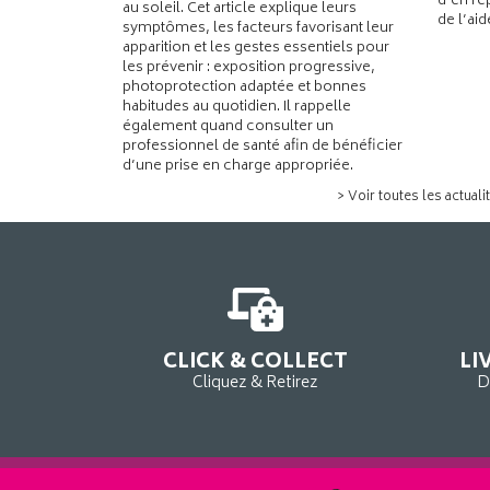
d’en re
au soleil. Cet article explique leurs
de l’ai
symptômes, les facteurs favorisant leur
apparition et les gestes essentiels pour
les prévenir : exposition progressive,
photoprotection adaptée et bonnes
habitudes au quotidien. Il rappelle
également quand consulter un
professionnel de santé afin de bénéficier
d’une prise en charge appropriée.
> Voir toutes les actuali
CLICK & COLLECT
LI
Cliquez & Retirez
D