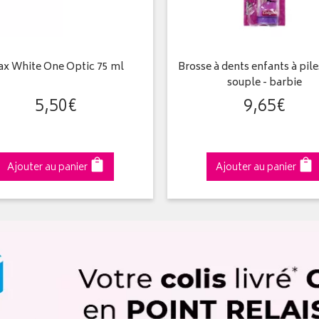
x White One Optic 75 ml
Brosse à dents enfants à pile
souple - barbie
5
,
50
€
9
,
65
€
Ajouter au panier
Ajouter au panier