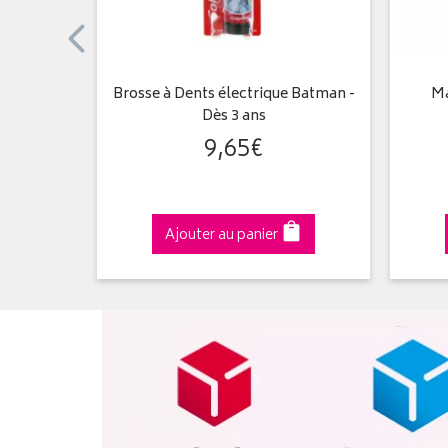
Ultra
Brosse à Dents électrique Batman -
Ma
Dès 3 ans
9
,
65
€
Ajouter au panier