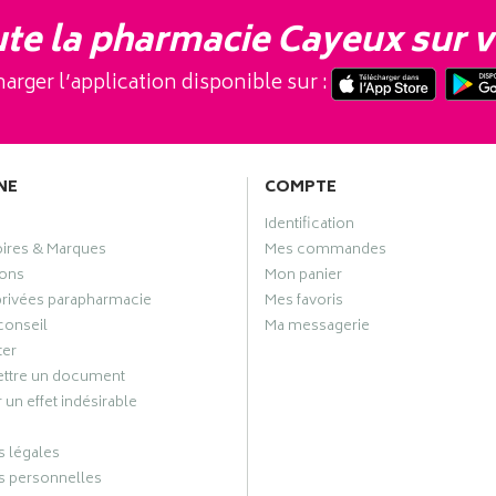
te la pharmacie Cayeux sur v
arger l’application disponible sur :
NE
COMPTE
Identification
oires & Marques
Mes commandes
ons
Mon panier
privées parapharmacie
Mes favoris
conseil
Ma messagerie
ter
ttre un document
 un effet indésirable
 légales
 personnelles