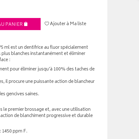
Ajouter à Ma liste
AU PANIER
 ml est un dentifrice au fluor spécialement
s plus blanches instantanément et éliminer
ace :
ement pour éliminer jusqu'à 100% des taches de
es, il procure une puissante action de blancheur
 des gencives saines.
 le premier brossage et, avec une utilisation
ne action de blanchiment progressive et durable
 : 1450 ppm F.