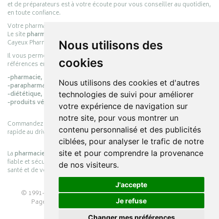
et de préparateurs est à votre écoute pour vous conseiller au quotidien,
en toute confiance.
Votre pharmacie en ligne :
pharmacie-cayeux.fr
Le site
pharmacie-cayeux.fr
est le prolongement digital de la pharmacie
Cayeux Pharmabest Berck-sur-Mer – Rang-du-Fliers.
Nous utilisons des
Il vous permet de réaliser vos achats en ligne parmi des milliers de
cookies
références en :
-pharmacie,
Nous utilisons des cookies et d'autres
-parapharmacie,
-diététique,
technologies de suivi pour améliorer
-produits vétérinaires.
votre expérience de navigation sur
notre site, pour vous montrer un
Commandez simplement vos produits en ligne et choisissez le retrait
contenu personnalisé et des publicités
rapide au drive ou la livraison à domicile, en toute simplicité.
ciblées, pour analyser le trafic de notre
site et pour comprendre la provenance
La
pharmacie Cayeux
s’engage à vous offrir une expérience pratique,
fiable et sécurisée, en officine comme en ligne, au service de votre
de nos visiteurs.
santé et de votre bien-être.
J'accepte
© 1991-2026
PHARMACIE CAYEUX
– Tous droits réservés –
Je refuse
Page mise à jour le 03/08/2026 –
Pharmacie en ligne
Apotekisto
Changer mes préférences