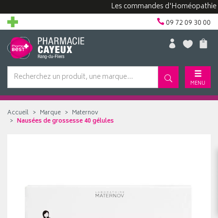
Les commandes d'Homéopathie peuven
09 72 09 30 00
MENU
Accueil
Marque
Maternov
Nausées de grossesse 40 gélules