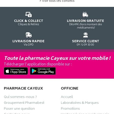
> Voir tous les conseils
CLICK & COLLECT
LIVRAISON GRATUITE
Cliquez & Retirez
Dès 49€
(hors montant des
médicaments)
LIVRAISON RAPIDE
SERVICE CLIENT
Via DPD
09 72 09 30 00
Toute la pharmacie Cayeux sur votre mobile !
Télécharger l’application disponible sur :
PHARMACIE CAYEUX
OFFICINE
Qui sommes-nous ?
Accueil
Groupement Pharmabest
Laboratoires & Marques
Poser une question
Promotions