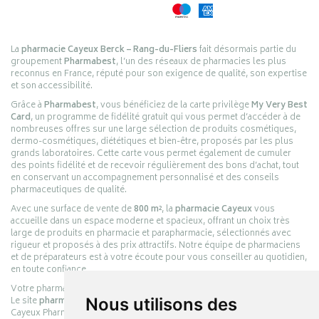
La
pharmacie Cayeux Berck – Rang-du-Fliers
fait désormais partie du
groupement
Pharmabest
, l’un des réseaux de pharmacies les plus
reconnus en France, réputé pour son exigence de qualité, son expertise
et son accessibilité.
Grâce à
Pharmabest
, vous bénéficiez de la carte privilège
My Very Best
Card
, un programme de fidélité gratuit qui vous permet d’accéder à de
nombreuses offres sur une large sélection de produits cosmétiques,
dermo-cosmétiques, diététiques et bien-être, proposés par les plus
grands laboratoires. Cette carte vous permet également de cumuler
des points fidélité et de recevoir régulièrement des bons d’achat, tout
en conservant un accompagnement personnalisé et des conseils
pharmaceutiques de qualité.
Avec une surface de vente de
800 m²
, la
pharmacie Cayeux
vous
accueille dans un espace moderne et spacieux, offrant un choix très
large de produits en pharmacie et parapharmacie, sélectionnés avec
rigueur et proposés à des prix attractifs. Notre équipe de pharmaciens
et de préparateurs est à votre écoute pour vous conseiller au quotidien,
en toute confiance.
Votre pharmacie en ligne :
pharmacie-cayeux.fr
Le site
pharmacie-cayeux.fr
est le prolongement digital de la pharmacie
Nous utilisons des
Cayeux Pharmabest Berck-sur-Mer – Rang-du-Fliers.