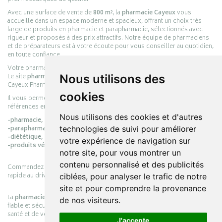
Avec une surface de vente de
800 m²
, la
pharmacie Cayeux
vous
accueille dans un espace moderne et spacieux, offrant un choix très
large de produits en pharmacie et parapharmacie, sélectionnés avec
rigueur et proposés à des prix attractifs. Notre équipe de pharmaciens
et de préparateurs est à votre écoute pour vous conseiller au quotidien,
en toute confiance.
Votre pharmacie en ligne :
pharmacie-cayeux.fr
Le site
pharmacie-cayeux.fr
est le prolongement digital de la pharmacie
Nous utilisons des
Cayeux Pharmabest Berck-sur-Mer – Rang-du-Fliers.
cookies
Il vous permet de réaliser vos achats en ligne parmi des milliers de
références en :
Nous utilisons des cookies et d'autres
-pharmacie,
-parapharmacie,
technologies de suivi pour améliorer
-diététique,
votre expérience de navigation sur
-produits vétérinaires.
notre site, pour vous montrer un
contenu personnalisé et des publicités
Commandez simplement vos produits en ligne et choisissez le retrait
rapide au drive ou la livraison à domicile, en toute simplicité.
ciblées, pour analyser le trafic de notre
site et pour comprendre la provenance
La
pharmacie Cayeux
s’engage à vous offrir une expérience pratique,
de nos visiteurs.
fiable et sécurisée, en officine comme en ligne, au service de votre
santé et de votre bien-être.
J'accepte