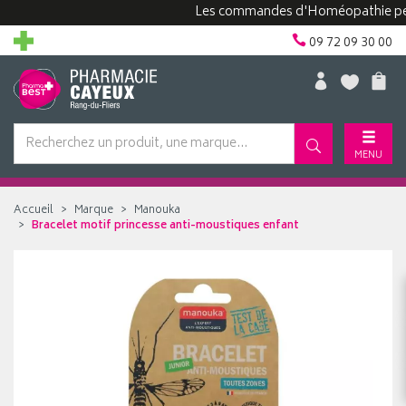
Les commandes d'Homéopathie peuvent
09 72 09 30 00
MENU
Accueil
Marque
Manouka
Bracelet motif princesse anti-moustiques enfant