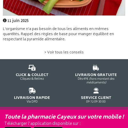
11 juin 2025
L'organisme n'a pas besoin de tous les aliments en mêmes
quantités. Rappel des règles de base pour manger équilibré en
respectant la pyramide alimentaire.
> Voir tous les conseils
CLICK & COLLECT
LIVRAISON GRATUITE
Cliquez & Retirez
Dès 49€
(hors montant des
médicaments)
LIVRAISON RAPIDE
SERVICE CLIENT
Via DPD
09 72 09 30 00
Toute la pharmacie Cayeux sur votre mobile !
Télécharger l’application disponible sur :