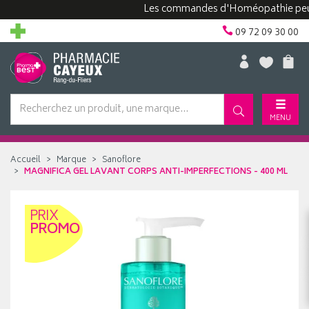
Les commandes d'Homéopathie peuvent 
09 72 09 30 00
MENU
Accueil
Marque
Sanoflore
MAGNIFICA GEL LAVANT CORPS ANTI-IMPERFECTIONS - 400 ML
PRIX
PROMO