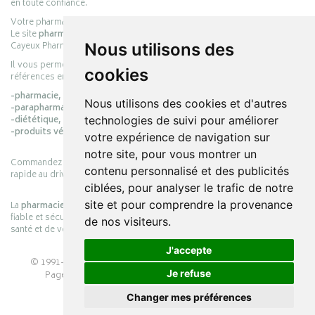
en toute confiance.
Votre pharmacie en ligne :
pharmacie-cayeux.fr
Le site
pharmacie-cayeux.fr
est le prolongement digital de la pharmacie
Cayeux Pharmabest Berck-sur-Mer – Rang-du-Fliers.
Nous utilisons des
Il vous permet de réaliser vos achats en ligne parmi des milliers de
cookies
références en :
-pharmacie,
Nous utilisons des cookies et d'autres
-parapharmacie,
-diététique,
technologies de suivi pour améliorer
-produits vétérinaires.
votre expérience de navigation sur
notre site, pour vous montrer un
Commandez simplement vos produits en ligne et choisissez le retrait
contenu personnalisé et des publicités
rapide au drive ou la livraison à domicile, en toute simplicité.
ciblées, pour analyser le trafic de notre
site et pour comprendre la provenance
La
pharmacie Cayeux
s’engage à vous offrir une expérience pratique,
fiable et sécurisée, en officine comme en ligne, au service de votre
de nos visiteurs.
santé et de votre bien-être.
J'accepte
© 1991-2026
PHARMACIE CAYEUX
– Tous droits réservés –
Je refuse
Page mise à jour le 03/08/2026 –
Pharmacie en ligne
Apotekisto
Changer mes préférences