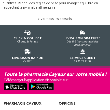
quantités. Rappel des règles de base pour manger équilibré en
respectant la pyramide alimentaire.
> Voir tous les conseils
CLICK & COLLECT
LIVRAISON GRATUITE
Cliquez & Retirez
Dès 49€
(hors montant des
médicaments)
LIVRAISON RAPIDE
SERVICE CLIENT
Via DPD
09 72 09 30 00
Toute la pharmacie Cayeux sur votre mobile !
Télécharger l’application disponible sur :
PHARMACIE CAYEUX
OFFICINE