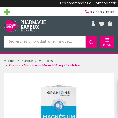
Les commandes d'Homéopathie peuven
09 72 09 30 00
MENU
Accueil
Marque
Granions
Granions Magnésium Marin 300 mg 60 gélules