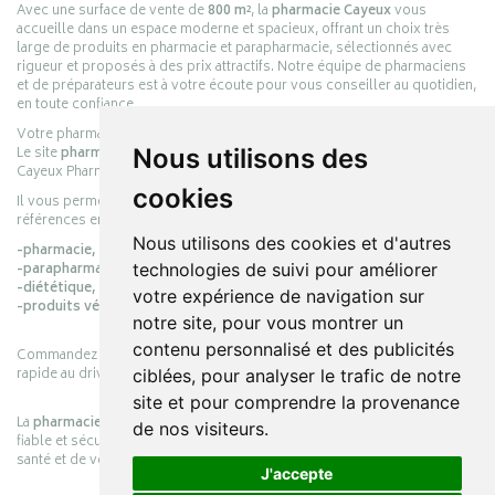
Avec une surface de vente de
800 m²
, la
pharmacie Cayeux
vous
accueille dans un espace moderne et spacieux, offrant un choix très
large de produits en pharmacie et parapharmacie, sélectionnés avec
rigueur et proposés à des prix attractifs. Notre équipe de pharmaciens
et de préparateurs est à votre écoute pour vous conseiller au quotidien,
en toute confiance.
Votre pharmacie en ligne :
pharmacie-cayeux.fr
Le site
pharmacie-cayeux.fr
est le prolongement digital de la pharmacie
Nous utilisons des
Cayeux Pharmabest Berck-sur-Mer – Rang-du-Fliers.
cookies
Il vous permet de réaliser vos achats en ligne parmi des milliers de
références en :
Nous utilisons des cookies et d'autres
-pharmacie,
-parapharmacie,
technologies de suivi pour améliorer
-diététique,
votre expérience de navigation sur
-produits vétérinaires.
notre site, pour vous montrer un
contenu personnalisé et des publicités
Commandez simplement vos produits en ligne et choisissez le retrait
rapide au drive ou la livraison à domicile, en toute simplicité.
ciblées, pour analyser le trafic de notre
site et pour comprendre la provenance
La
pharmacie Cayeux
s’engage à vous offrir une expérience pratique,
de nos visiteurs.
fiable et sécurisée, en officine comme en ligne, au service de votre
santé et de votre bien-être.
J'accepte