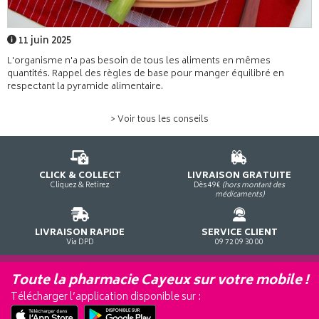
11 juin 2025
L'organisme n'a pas besoin de tous les aliments en mêmes
quantités. Rappel des règles de base pour manger équilibré en
respectant la pyramide alimentaire.
> Voir tous les conseils
CLICK & COLLECT
LIVRAISON GRATUITE
Cliquez & Retirez
Dès 49€
(hors montant des
médicaments)
LIVRAISON RAPIDE
SERVICE CLIENT
Via DPD
09 72 09 30 00
Toute la pharmacie Cayeux sur votre mobile !
Télécharger l’application disponible sur :