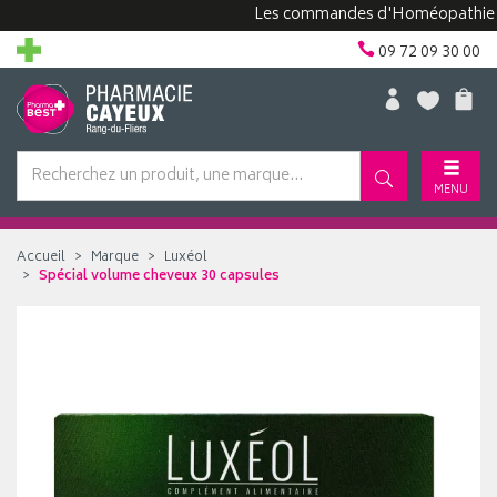
Les commandes d'Homéopathie peuven
09 72 09 30 00
MENU
Accueil
Marque
Luxéol
Spécial volume cheveux 30 capsules