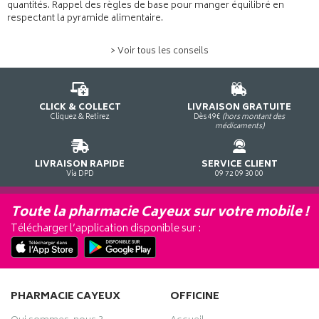
quantités. Rappel des règles de base pour manger équilibré en
respectant la pyramide alimentaire.
> Voir tous les conseils
CLICK & COLLECT
LIVRAISON GRATUITE
Cliquez & Retirez
Dès 49€
(hors montant des
médicaments)
LIVRAISON RAPIDE
SERVICE CLIENT
Via DPD
09 72 09 30 00
Toute la pharmacie Cayeux sur votre mobile !
Télécharger l’application disponible sur :
PHARMACIE CAYEUX
OFFICINE