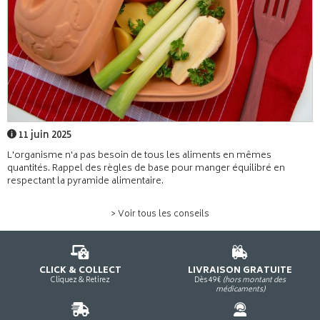
11 juin 2025
L'organisme n'a pas besoin de tous les aliments en mêmes
quantités. Rappel des règles de base pour manger équilibré en
respectant la pyramide alimentaire.
> Voir tous les conseils
CLICK & COLLECT
LIVRAISON GRATUITE
Cliquez & Retirez
Dès 49€
(hors montant des
médicaments)