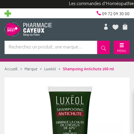
Les commandes d'Homéopathie peuve
09 72 09 30 00
MENU
Accueil
Marque
Luxéol
Shampoing Antichute 200 ml