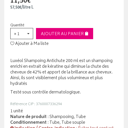
11,50€
57
,
50
€
/
litre
l.
Quantité
× 1
AJOUTER AU PANIER
Ajouter à Ma liste
Luxéol Shampoing Antichute 200 ml est un shampoing
enrichi en extrait de kératine qui diminue la chute des
cheveux de 42% et apport de la brillance aux cheveux.
Ainsi, ils sont visiblement plus volumineux et plus
hydratés
Testé sous contrôle dermatologique.
Référence CIP : 3760007336294
1 unité
Nature de produit
: Shampooing, Tube
Conditionnement
: Tube, Tube souple