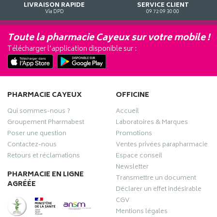
LIVRAISON RAPIDE
SERVICE CLIENT
Via DPD
09 72 09 30 00
Toute la pharmacie Cayeux sur votre mobile !
Télécharger l’application disponible sur :
PHARMACIE CAYEUX
OFFICINE
Qui sommes-nous ?
Accueil
Groupement Pharmabest
Laboratoires & Marques
Poser une question
Promotions
Contactez-nous
Ventes privées parapharmacie
Retours et réclamations
Espace conseil
Newsletter
PHARMACIE EN LIGNE
Transmettre un document
AGRÉÉE
Déclarer un effet indésirable
CGV
Mentions légales