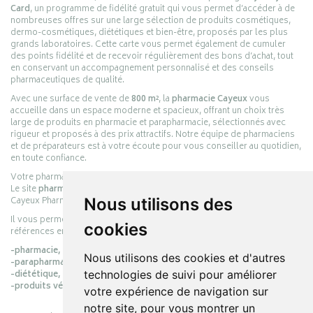
Card
, un programme de fidélité gratuit qui vous permet d’accéder à de
nombreuses offres sur une large sélection de produits cosmétiques,
dermo-cosmétiques, diététiques et bien-être, proposés par les plus
grands laboratoires. Cette carte vous permet également de cumuler
des points fidélité et de recevoir régulièrement des bons d’achat, tout
en conservant un accompagnement personnalisé et des conseils
pharmaceutiques de qualité.
Avec une surface de vente de
800 m²
, la
pharmacie Cayeux
vous
accueille dans un espace moderne et spacieux, offrant un choix très
large de produits en pharmacie et parapharmacie, sélectionnés avec
rigueur et proposés à des prix attractifs. Notre équipe de pharmaciens
et de préparateurs est à votre écoute pour vous conseiller au quotidien,
en toute confiance.
Votre pharmacie en ligne :
pharmacie-cayeux.fr
Le site
pharmacie-cayeux.fr
est le prolongement digital de la pharmacie
Cayeux Pharmabest Berck-sur-Mer – Rang-du-Fliers.
Nous utilisons des
Il vous permet de réaliser vos achats en ligne parmi des milliers de
cookies
références en :
-pharmacie,
Nous utilisons des cookies et d'autres
-parapharmacie,
-diététique,
technologies de suivi pour améliorer
-produits vétérinaires.
votre expérience de navigation sur
notre site, pour vous montrer un