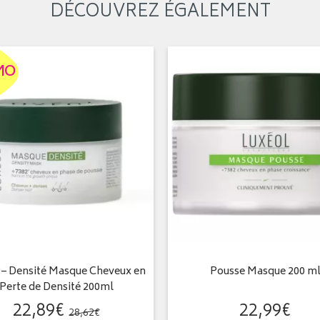
DÉCOUVREZ ÉGALEMENT
MO
 – Densité Masque Cheveux en
Pousse Masque 200 m
Perte de Densité 200ml
22
,
89
€
22
,
99
€
28
,
62
€