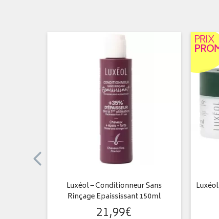
PRIX
PRO
veux en
Luxéol – Conditionneur Sans
Luxéol
0ml
Rinçage Epaississant 150ml
21
,
99
€