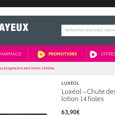
HARMACIE
OFFRES
PROMOTIONS
ux progressive 2en1 lotion 14 fioles
LUXÉOL
Luxéol – Chute de
lotion 14 fioles
63,90€