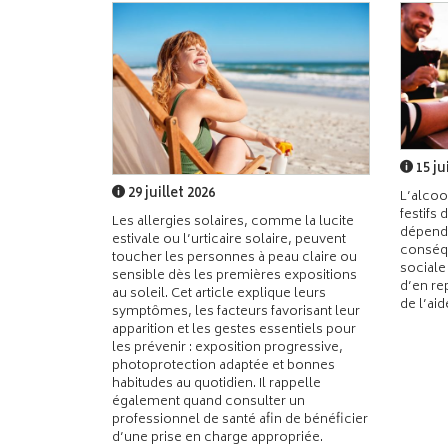
15 ju
29 juillet 2026
L’alcoo
festifs 
Les allergies solaires, comme la lucite
dépend
estivale ou l’urticaire solaire, peuvent
conséqu
toucher les personnes à peau claire ou
sociale
sensible dès les premières expositions
d’en re
au soleil. Cet article explique leurs
de l’ai
symptômes, les facteurs favorisant leur
apparition et les gestes essentiels pour
les prévenir : exposition progressive,
photoprotection adaptée et bonnes
habitudes au quotidien. Il rappelle
également quand consulter un
professionnel de santé afin de bénéficier
d’une prise en charge appropriée.