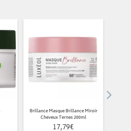
l
Brillance Masque Brillance Miroir
Sér
Cheveux Ternes 200ml
17
,
79
€