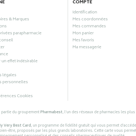
NE
COMPTE
Identification
oires & Marques
Mes coordonnées
ons
Mes commandes
privées parapharmacie
Mon panier
conseil
Mes favoris
ter
Ma messagerie
ance
 un effet indésirable
 légales
 personnelles
férences Cookies
s partie du groupement
Pharmabest
, l’un des réseaux de pharmacies les plus
y Very Best Card
, un programme de fidélité gratuit qui vous permet d’accéd
en-être, proposés par les plus grands laboratoires. Cette carte vous permet