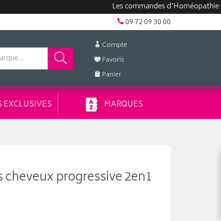
Les commandes d'Homéopathie peuvent 
09 72 09 30 00
Compte
Favoris
Panier
 EXCLUSIVES
MARQUES
s cheveux progressive 2en1