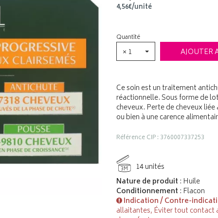
4
,
56
€
/unité
Quantité
× 1
AJOUTER 
Ce soin est un traitement antich
réactionnelle. Sous forme de lo
cheveux. Perte de cheveux liée 
ou bien à une carence alimentai
Référence CIP : 3760007337253
14 unités
3M
Nature de produit
: Huile
Conditionnement
: Flacon
Indication / Contre-indicat
allaitantes, Éviter tout contact