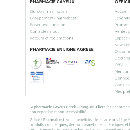
PHARMACIE CAYEUX
OFFICI
Qui sommes-nous ?
Accueil
Groupement Pharmabest
Laborat
Poser une question
Promoti
Contactez-nous
Ventes 
Retours et réclamations
Espace 
Newslet
PHARMACIE EN LIGNE AGRÉÉE
Ordonn
Déclarer
CGV
Mentions
Données
Cookies
Mes pré
La
pharmacie Cayeux Berck – Rang-du-Fliers
fait désormai
son expertise et son accessibilité.
Grâce à
Pharmabest
, vous bénéficiez de la carte privilège
M
produits cosmétiques, dermo-cosmétiques, diététiques et bi