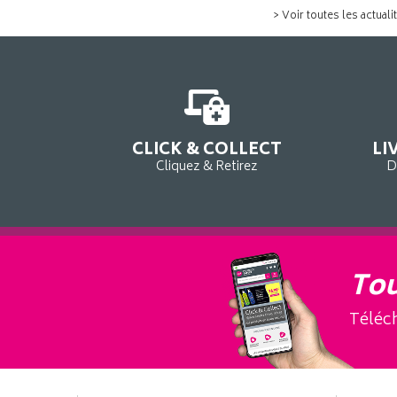
> Voir toutes les actuali
CLICK & COLLECT
LI
Cliquez & Retirez
D
Tou
Téléch