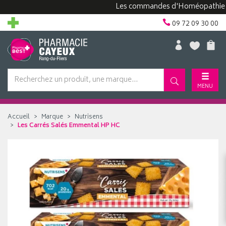
Les commandes d'Homéopathie peuven
09 72 09 30 00
MENU
Accueil
Marque
Nutrisens
Les Carrés Salés Emmental HP HC