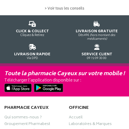
> Voir tous les conseils
CLICK & COLLECT
LIVRAISON GRATUITE
Cliquez & Retirez
Dès 49€
(hors montant des
médicaments)
LIVRAISON RAPIDE
SERVICE CLIENT
Via DPD
09 72 09 30 00
Toute la pharmacie Cayeux sur votre mobile !
Télécharger l’application disponible sur :
PHARMACIE CAYEUX
OFFICINE
Qui sommes-nous ?
Accueil
Groupement Pharmabest
Laboratoires & Marques