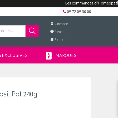
Les commandes d'Homéopathie peuven
09 72 09 30 00
Compte
Favoris
Panier
 EXCLUSIVES
MARQUES
osil Pot 240g