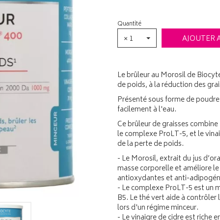
Quantité
× 1
AJOUTER 
Le brûleur au Morosil de Biocyt
de poids, à la réduction des gra
Présenté sous forme de poudre a
facilement à l'eau.
Ce brûleur de graisses combine t
le complexe ProLT-5, et le vinai
de la perte de poids.
- Le Morosil, extrait du jus d’o
masse corporelle et améliore le 
antioxydantes et anti-adipogéniq
- Le complexe ProLT-5 est un mé
B5. Le thé vert aide à contrôler 
lors d'un régime minceur.
- Le vinaigre de cidre est riche e