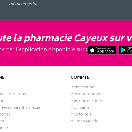
médicaments)
te la pharmacie Cayeux sur v
arger l’application disponible sur :
NE
COMPTE
Identification
oires & Marques
Mes coordonnées
ons
Mes commandes
privées parapharmacie
Mon panier
conseil
Mes favoris
ter
Ma messagerie
ance