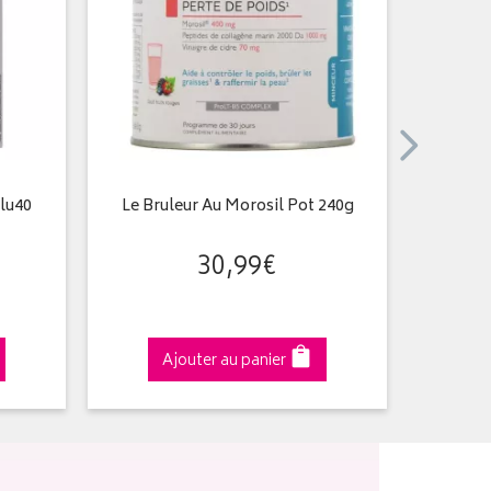
lu40
Le Bruleur Au Morosil Pot 240g
Multiv
30
,
99
€
Ajouter au panier
A