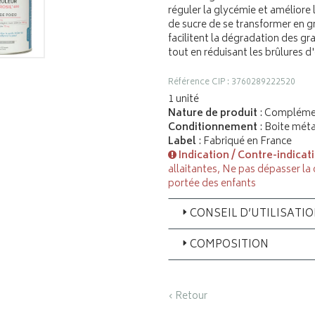
réguler la glycémie et améliore l
de sucre de se transformer en g
facilitent la dégradation des gr
tout en réduisant les brûlures d
Référence CIP : 3760289222520
1 unité
Nature de produit
: Complémen
Conditionnement
: Boite méta
Label
: Fabriqué en France
Indication / Contre-indicat
allaitantes, Ne pas dépasser la
portée des enfants
CONSEIL D’UTILISATI
COMPOSITION
‹ Retour