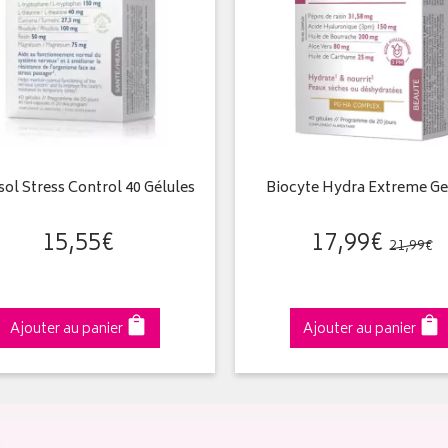
sol Stress Control 40 Gélules
Biocyte Hydra Extreme Ge
15
,
55
€
17
,
99
€
21
,
99
€
Ajouter au panier
Ajouter au panier