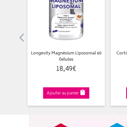
ense 60
Longevity Magnésium Liposomal 60
Corti
Gélules
18
,
49
€
€
Ajouter au panier