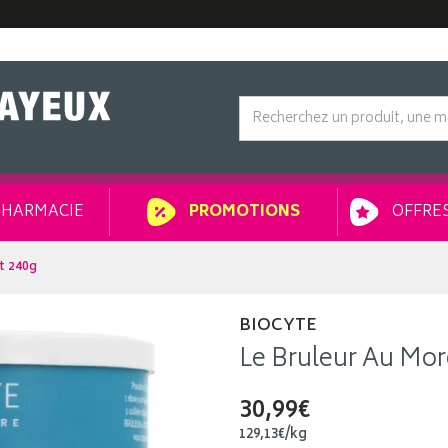
HARMACIE
OFFRES
PROMOTIONS
ot 240g
BIOCYTE
Le Bruleur Au Mor
30,99€
129
,
13
€
/kg