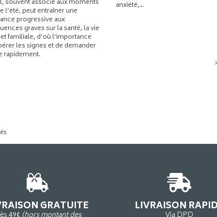
l, souvent associé aux moments
anxiété,...
de l’été, peut entraîner une
ance progressive aux
ences graves sur la santé, la vie
 et familiale, d’où l’importance
pérer les signes et de demander
de rapidement.
tés
VRAISON GRATUITE
LIVRAISON RAPI
ès 49€
(hors montant des
Via DPD