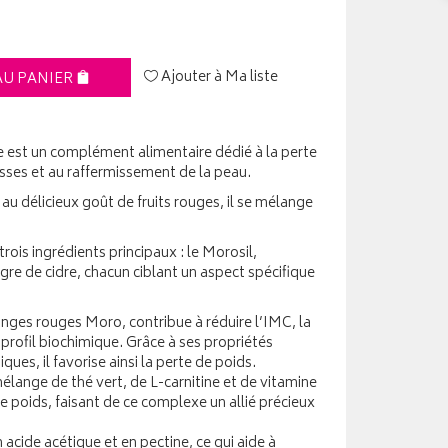
Ajouter à Ma liste
AU PANIER
e est un complément alimentaire dédié à la perte
isses et au raffermissement de la peau.
u délicieux goût de fruits rouges, il se mélange
rois ingrédients principaux : le Morosil,
gre de cidre, chacun ciblant un aspect spécifique
ranges rouges Moro, contribue à réduire l’IMC, la
profil biochimique. Grâce à ses propriétés
ues, il favorise ainsi la perte de poids.
lange de thé vert, de L-carnitine et de vitamine
le poids, faisant de ce complexe un allié précieux
n acide acétique et en pectine, ce qui aide à