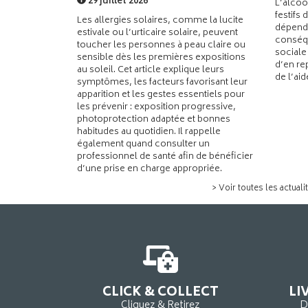
29 juillet 2026
L’alcoo
festifs 
Les allergies solaires, comme la lucite
dépend
estivale ou l’urticaire solaire, peuvent
conséqu
toucher les personnes à peau claire ou
sociale
sensible dès les premières expositions
d’en re
au soleil. Cet article explique leurs
de l’ai
symptômes, les facteurs favorisant leur
apparition et les gestes essentiels pour
les prévenir : exposition progressive,
photoprotection adaptée et bonnes
habitudes au quotidien. Il rappelle
également quand consulter un
professionnel de santé afin de bénéficier
d’une prise en charge appropriée.
> Voir toutes les actuali
CLICK & COLLECT
LI
Cliquez & Retirez
D