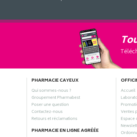
Tou
Téléch
PHARMACIE CAYEUX
OFFICI
Qui sommes-nous ?
Accueil
Groupement Pharmabest
Laborat
Poser une question
Promoti
Contactez-nous
Ventes 
Retours et réclamations
Espace 
Newslet
PHARMACIE EN LIGNE AGRÉÉE
Ordonn