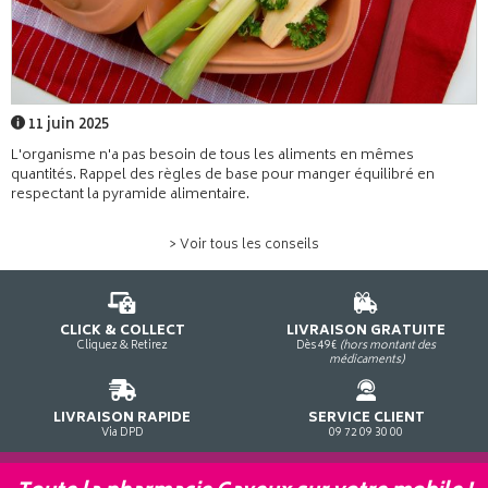
11 juin 2025
L'organisme n'a pas besoin de tous les aliments en mêmes
quantités. Rappel des règles de base pour manger équilibré en
respectant la pyramide alimentaire.
> Voir tous les conseils
CLICK & COLLECT
LIVRAISON GRATUITE
Cliquez & Retirez
Dès 49€
(hors montant des
médicaments)
LIVRAISON RAPIDE
SERVICE CLIENT
Via DPD
09 72 09 30 00