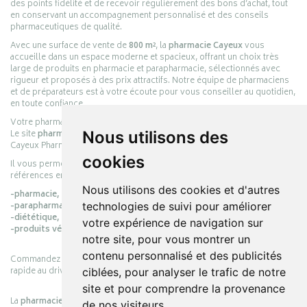
des points fidélité et de recevoir régulièrement des bons d’achat, tout
en conservant un accompagnement personnalisé et des conseils
pharmaceutiques de qualité.
Avec une surface de vente de
800 m²
, la
pharmacie Cayeux
vous
accueille dans un espace moderne et spacieux, offrant un choix très
large de produits en pharmacie et parapharmacie, sélectionnés avec
rigueur et proposés à des prix attractifs. Notre équipe de pharmaciens
et de préparateurs est à votre écoute pour vous conseiller au quotidien,
en toute confiance.
Votre pharmacie en ligne :
pharmacie-cayeux.fr
Le site
pharmacie-cayeux.fr
est le prolongement digital de la pharmacie
Nous utilisons des
Cayeux Pharmabest Berck-sur-Mer – Rang-du-Fliers.
cookies
Il vous permet de réaliser vos achats en ligne parmi des milliers de
références en :
Nous utilisons des cookies et d'autres
-pharmacie,
-parapharmacie,
technologies de suivi pour améliorer
-diététique,
votre expérience de navigation sur
-produits vétérinaires.
notre site, pour vous montrer un
contenu personnalisé et des publicités
Commandez simplement vos produits en ligne et choisissez le retrait
rapide au drive ou la livraison à domicile, en toute simplicité.
ciblées, pour analyser le trafic de notre
site et pour comprendre la provenance
La
pharmacie Cayeux
s’engage à vous offrir une expérience pratique,
de nos visiteurs.