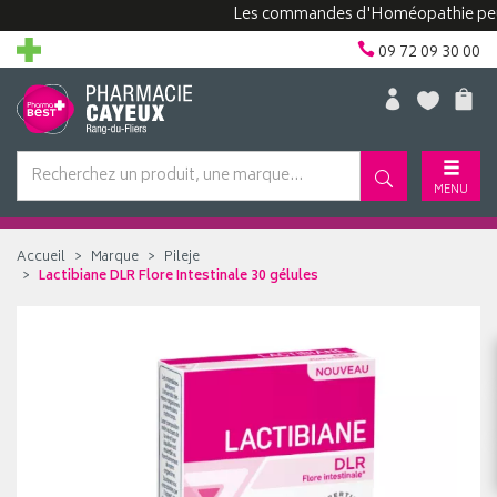
Les commandes d'Homéopathie peuvent p
09 72 09 30 00
MENU
Accueil
Marque
Pileje
Lactibiane DLR Flore Intestinale 30 gélules