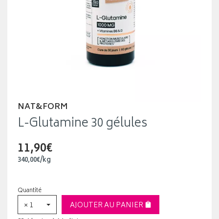
NAT&FORM
L-Glutamine 30 gélules
11,90€
340
,
00
€
/kg
Quantité
× 1
AJOUTER AU PANIER