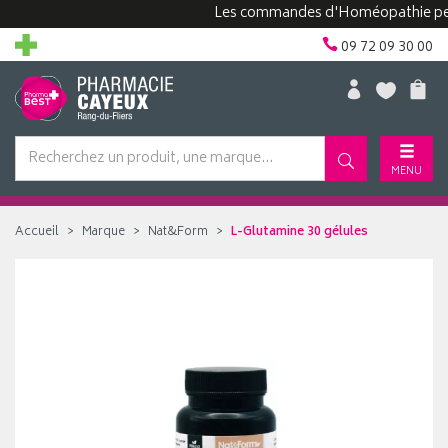
Les commandes d'Homéopathie peuvent 
09 72 09 30 00
MENU
Accueil
Marque
Nat&Form
L-Glutamine 30 gélules