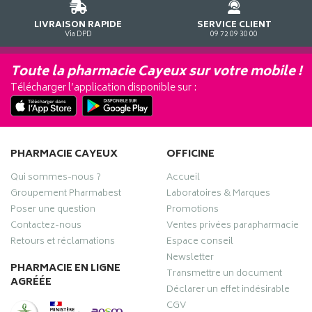
LIVRAISON RAPIDE
SERVICE CLIENT
Via DPD
09 72 09 30 00
Toute la pharmacie Cayeux sur votre mobile !
Télécharger l’application disponible sur :
PHARMACIE CAYEUX
OFFICINE
Qui sommes-nous ?
Accueil
Groupement Pharmabest
Laboratoires & Marques
Poser une question
Promotions
Contactez-nous
Ventes privées parapharmacie
Retours et réclamations
Espace conseil
Newsletter
PHARMACIE EN LIGNE
Transmettre un document
AGRÉÉE
Déclarer un effet indésirable
CGV