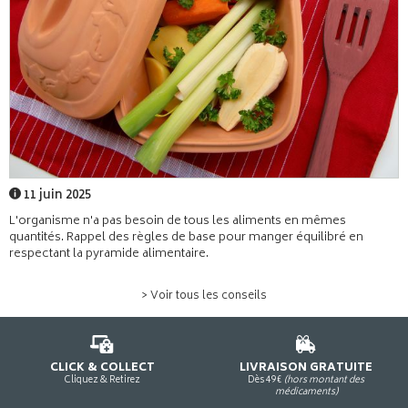
11 juin 2025
L'organisme n'a pas besoin de tous les aliments en mêmes
quantités. Rappel des règles de base pour manger équilibré en
respectant la pyramide alimentaire.
> Voir tous les conseils
CLICK & COLLECT
LIVRAISON GRATUITE
Cliquez & Retirez
Dès 49€
(hors montant des
médicaments)