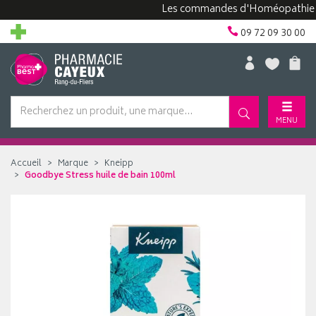
Les commandes d'Homéopathie peuven
09 72 09 30 00
MENU
Accueil
Marque
Kneipp
Goodbye Stress huile de bain 100ml