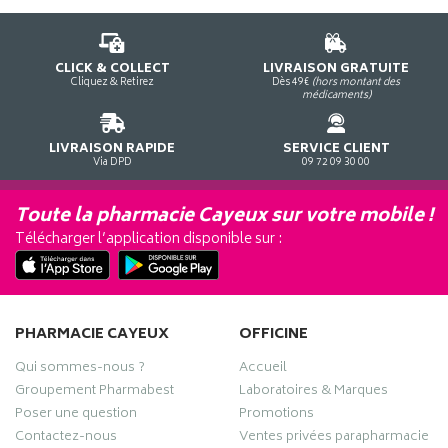
CLICK & COLLECT
LIVRAISON GRATUITE
Cliquez & Retirez
Dès 49€
(hors montant des
médicaments)
LIVRAISON RAPIDE
SERVICE CLIENT
Via DPD
09 72 09 30 00
Toute la pharmacie Cayeux sur votre mobile !
Télécharger l’application disponible sur :
PHARMACIE CAYEUX
OFFICINE
Qui sommes-nous ?
Accueil
Groupement Pharmabest
Laboratoires & Marques
Poser une question
Promotions
Contactez-nous
Ventes privées parapharmacie