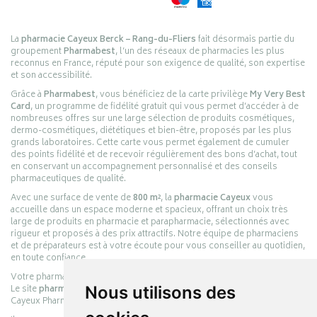
La
pharmacie Cayeux Berck – Rang-du-Fliers
fait désormais partie du
groupement
Pharmabest
, l’un des réseaux de pharmacies les plus
reconnus en France, réputé pour son exigence de qualité, son expertise
et son accessibilité.
Grâce à
Pharmabest
, vous bénéficiez de la carte privilège
My Very Best
Card
, un programme de fidélité gratuit qui vous permet d’accéder à de
nombreuses offres sur une large sélection de produits cosmétiques,
dermo-cosmétiques, diététiques et bien-être, proposés par les plus
grands laboratoires. Cette carte vous permet également de cumuler
des points fidélité et de recevoir régulièrement des bons d’achat, tout
en conservant un accompagnement personnalisé et des conseils
pharmaceutiques de qualité.
Avec une surface de vente de
800 m²
, la
pharmacie Cayeux
vous
accueille dans un espace moderne et spacieux, offrant un choix très
large de produits en pharmacie et parapharmacie, sélectionnés avec
rigueur et proposés à des prix attractifs. Notre équipe de pharmaciens
et de préparateurs est à votre écoute pour vous conseiller au quotidien,
en toute confiance.
Votre pharmacie en ligne :
pharmacie-cayeux.fr
Le site
pharmacie-cayeux.fr
est le prolongement digital de la pharmacie
Nous utilisons des
Cayeux Pharmabest Berck-sur-Mer – Rang-du-Fliers.