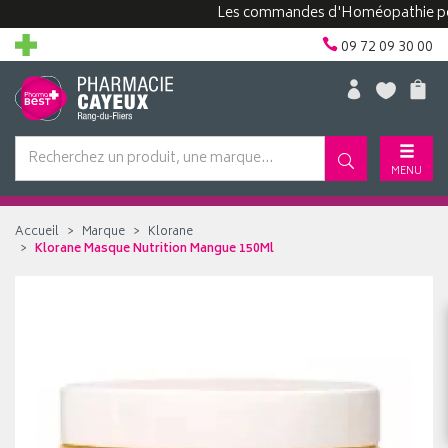
Les commandes d'Homéopathie peuven
09 72 09 30 00
MENU
Accueil
Marque
Klorane
Klorane Masque Nutrition Mangue 150Ml