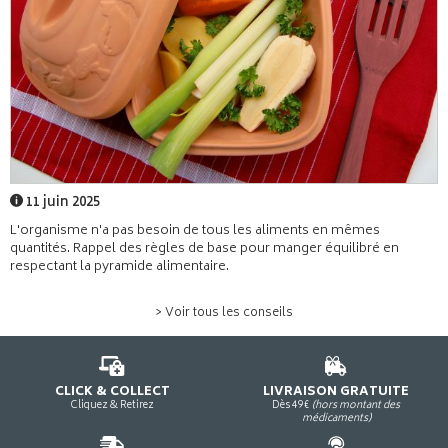
11 juin 2025
L'organisme n'a pas besoin de tous les aliments en mêmes
quantités. Rappel des règles de base pour manger équilibré en
respectant la pyramide alimentaire.
> Voir tous les conseils
CLICK & COLLECT
LIVRAISON GRATUITE
Cliquez & Retirez
Dès 49€
(hors montant des
médicaments)