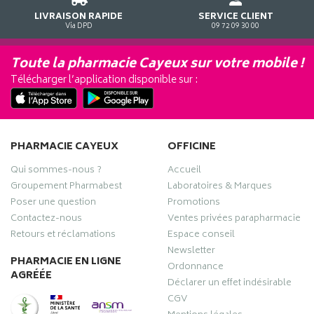
LIVRAISON RAPIDE
SERVICE CLIENT
Via DPD
09 72 09 30 00
Toute la pharmacie Cayeux sur votre mobile !
Télécharger l’application disponible sur :
PHARMACIE CAYEUX
OFFICINE
Qui sommes-nous ?
Accueil
Groupement Pharmabest
Laboratoires & Marques
Poser une question
Promotions
Contactez-nous
Ventes privées parapharmacie
Retours et réclamations
Espace conseil
Newsletter
PHARMACIE EN LIGNE
Ordonnance
AGRÉÉE
Déclarer un effet indésirable
CGV