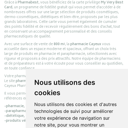
Grâce à
Pharmabest
, vous bénéficiez de la carte privilège
My Very Best
Card
, un programme de fidélité gratuit qui vous permet d’accéder à de
nombreuses offres sur une large sélection de produits cosmétiques,
dermo-cosmétiques, diététiques et bien-être, proposés par les plus
grands laboratoires. Cette carte vous permet également de cumuler
des points fidélité et de recevoir régulièrement des bons d’achat, tout
en conservant un accompagnement personnalisé et des conseils
pharmaceutiques de qualité.
Avec une surface de vente de
800 m²
, la
pharmacie Cayeux
vous
accueille dans un espace moderne et spacieux, offrant un choix très
large de produits en pharmacie et parapharmacie, sélectionnés avec
rigueur et proposés à des prix attractifs. Notre équipe de pharmaciens
et de préparateurs est à votre écoute pour vous conseiller au quotidien,
en toute confiance.
Votre pharmacie en ligne :
pharmacie-cayeux.fr
Le site
pharmacie-cayeux.fr
est le prolongement digital de la pharmacie
Nous utilisons des
Cayeux Pharmabest Berck-sur-Mer – Rang-du-Fliers.
cookies
Il vous permet de réaliser vos achats en ligne parmi des milliers de
références en :
Nous utilisons des cookies et d'autres
-pharmacie,
-parapharmacie,
technologies de suivi pour améliorer
-diététique,
votre expérience de navigation sur
-produits vétérinaires.
notre site, pour vous montrer un