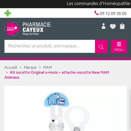
Les commandes d'Homéopathie peuven
09 72 09 30 00
MENU
Accueil
Marque
MAM
Kit sucette Original 6+mois + attache-sucette New MAM
Animaux