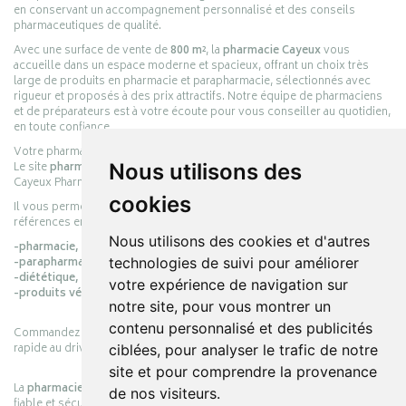
en conservant un accompagnement personnalisé et des conseils
pharmaceutiques de qualité.
Avec une surface de vente de
800 m²
, la
pharmacie Cayeux
vous
accueille dans un espace moderne et spacieux, offrant un choix très
large de produits en pharmacie et parapharmacie, sélectionnés avec
rigueur et proposés à des prix attractifs. Notre équipe de pharmaciens
et de préparateurs est à votre écoute pour vous conseiller au quotidien,
en toute confiance.
Votre pharmacie en ligne :
pharmacie-cayeux.fr
Le site
pharmacie-cayeux.fr
est le prolongement digital de la pharmacie
Nous utilisons des
Cayeux Pharmabest Berck-sur-Mer – Rang-du-Fliers.
cookies
Il vous permet de réaliser vos achats en ligne parmi des milliers de
références en :
Nous utilisons des cookies et d'autres
-pharmacie,
-parapharmacie,
technologies de suivi pour améliorer
-diététique,
votre expérience de navigation sur
-produits vétérinaires.
notre site, pour vous montrer un
contenu personnalisé et des publicités
Commandez simplement vos produits en ligne et choisissez le retrait
rapide au drive ou la livraison à domicile, en toute simplicité.
ciblées, pour analyser le trafic de notre
site et pour comprendre la provenance
La
pharmacie Cayeux
s’engage à vous offrir une expérience pratique,
de nos visiteurs.
fiable et sécurisée, en officine comme en ligne, au service de votre