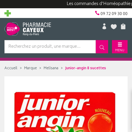
Les commandes d'Homéopathie peuven
09 72 09 30 00
MENU
Accueil
Marque
Melisana
Junior-angin 8 sucettes