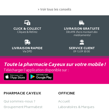
> Voir tous les conseils
CLICK & COLLECT
LIVRAISON GRATUITE
Cliquez & Retirez
Dès 49€
(hors montant des
médicaments)
LIVRAISON RAPIDE
SERVICE CLIENT
Via DPD
09 72 09 30 00
Toute la pharmacie Cayeux sur votre mobile !
Télécharger l’application disponible sur :
PHARMACIE CAYEUX
OFFICINE
Qui sommes-nous ?
Accueil
Groupement Pharmabest
Laboratoires & Marques