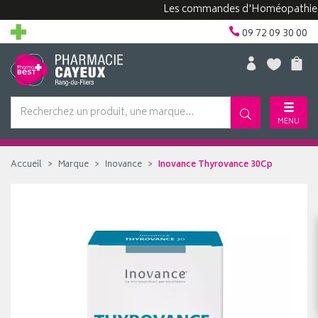
Les commandes d'Homéopathie peuve
09 72 09 30 00
MENU
Accueil
Marque
Inovance
Inovance Thyrovance 30Cp