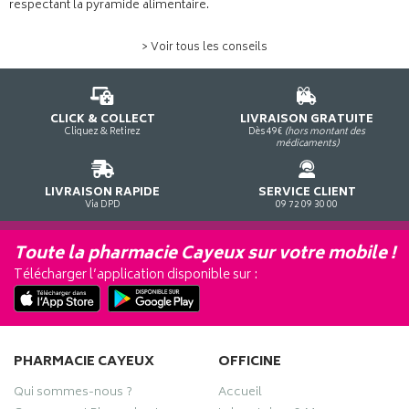
respectant la pyramide alimentaire.
> Voir tous les conseils
CLICK & COLLECT
LIVRAISON GRATUITE
Cliquez & Retirez
Dès 49€
(hors montant des
médicaments)
LIVRAISON RAPIDE
SERVICE CLIENT
Via DPD
09 72 09 30 00
Toute la pharmacie Cayeux sur votre mobile !
Télécharger l’application disponible sur :
PHARMACIE CAYEUX
OFFICINE
Qui sommes-nous ?
Accueil