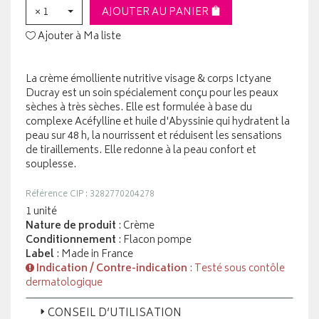
× 1
AJOUTER AU PANIER
Ajouter à Ma liste
La crème émolliente nutritive visage & corps Ictyane
Ducray est un soin spécialement conçu pour les peaux
sèches à très sèches. Elle est formulée à base du
complexe Acéfylline et huile d'Abyssinie qui hydratent la
peau sur 48 h, la nourrissent et réduisent les sensations
de tiraillements. Elle redonne à la peau confort et
souplesse.
Référence CIP : 3282770204278
1 unité
Nature de produit
: Crème
Conditionnement
: Flacon pompe
Label
: Made in France
Indication / Contre-indication
: Testé sous contôle
dermatologique
CONSEIL D’UTILISATION