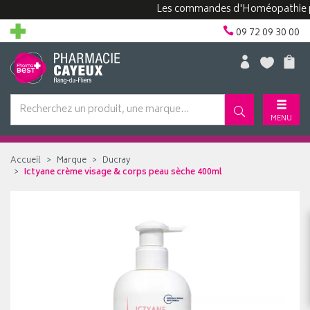
Les commandes d'Homéopathie peuven
09 72 09 30 00
MENU
Accueil
Marque
Ducray
Ictyane crème visage & corps peau sèche 400ml