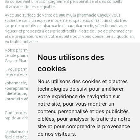
en conservant un accompagnement personnalisé et des conseils
pharmaceutiques de qualité.
Avec une surface de vente de
800 m²
, la
pharmacie Cayeux
vous
accueille dans un espace moderne et spacieux, offrant un choix très
large de produits en pharmacie et parapharmacie, sélectionnés avec
rigueur et proposés à des prix attractifs. Notre équipe de pharmaciens
et de préparateurs est à votre écoute pour vous conseiller au quotidien,
en toute confiance.
Votre pharmacie en ligne :
pharmacie-cayeux.fr
Le site
pharmacie-cayeux.fr
est le prolongement digital de la pharmacie
Nous utilisons des
Cayeux Pharmabest Berck-sur-Mer – Rang-du-Fliers.
cookies
Il vous permet de réaliser vos achats en ligne parmi des milliers de
références en :
Nous utilisons des cookies et d'autres
-pharmacie,
-parapharmacie,
technologies de suivi pour améliorer
-diététique,
votre expérience de navigation sur
-produits vétérinaires.
notre site, pour vous montrer un
contenu personnalisé et des publicités
Commandez simplement vos produits en ligne et choisissez le retrait
rapide au drive ou la livraison à domicile, en toute simplicité.
ciblées, pour analyser le trafic de notre
site et pour comprendre la provenance
La
pharmacie Cayeux
s’engage à vous offrir une expérience pratique,
de nos visiteurs.
fiable et sécurisée, en officine comme en ligne, au service de votre