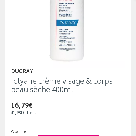
DUCRAY
Ictyane crème visage & corps
peau sèche 400ml
16,79€
41
,
98
€
/
litre
l.
Quantité