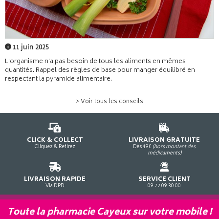
11 juin 2025
L'organisme n'a pas besoin de tous les aliments en mêmes
quantités. Rappel des règles de base pour manger équilibré en
respectant la pyramide alimentaire.
> Voir tous les conseils
CLICK & COLLECT
LIVRAISON GRATUITE
Cliquez & Retirez
Dès 49€
(hors montant des
médicaments)
LIVRAISON RAPIDE
SERVICE CLIENT
Via DPD
09 72 09 30 00
Toute la pharmacie Cayeux sur votre mobile !