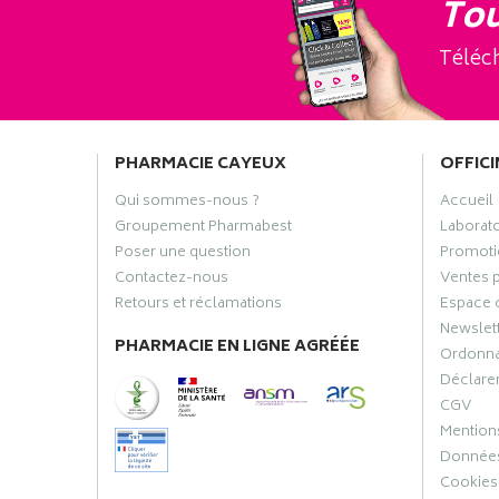
Tou
Téléch
PHARMACIE CAYEUX
OFFICI
Qui sommes-nous ?
Accueil
Groupement Pharmabest
Laborat
Poser une question
Promoti
Contactez-nous
Ventes 
Retours et réclamations
Espace 
Newslet
PHARMACIE EN LIGNE AGRÉÉE
Ordonn
Déclarer
CGV
Mentions
Données
Cookies