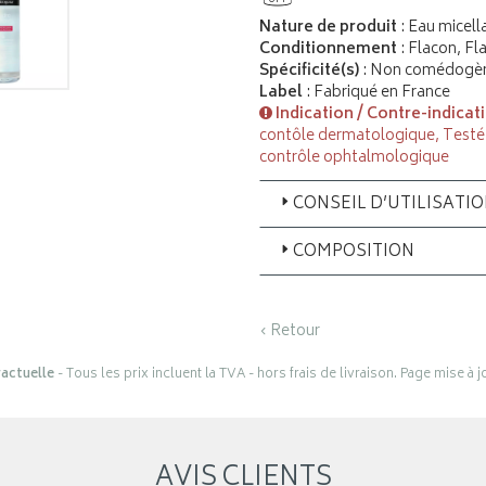
6M
Nature de produit
: Eau micell
Conditionnement
: Flacon, Fl
Spécificité(s)
: Non comédogè
Label
: Fabriqué en France
Indication / Contre-indicat
contôle dermatologique, Testé
contrôle ophtalmologique
CONSEIL D’UTILISATI
COMPOSITION
‹ Retour
actuelle
- Tous les prix incluent la TVA - hors frais de livraison. Page mise à 
AVIS CLIENTS