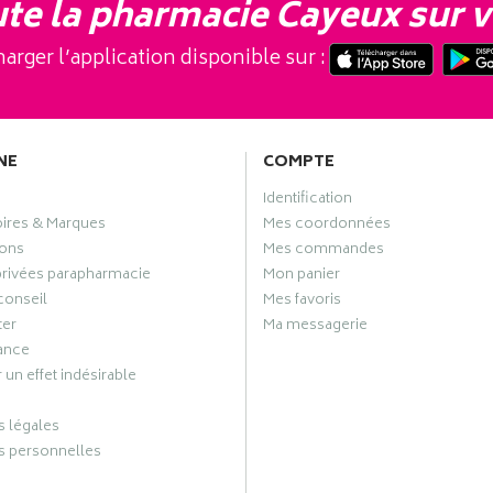
te la pharmacie Cayeux sur v
arger l’application disponible sur :
NE
COMPTE
Identification
oires & Marques
Mes coordonnées
ons
Mes commandes
privées parapharmacie
Mon panier
conseil
Mes favoris
ter
Ma messagerie
ance
 un effet indésirable
 légales
 personnelles