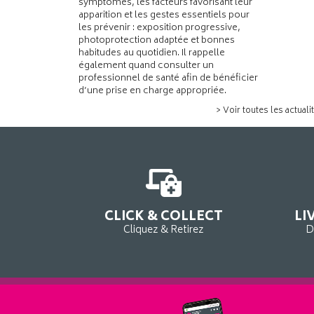
symptômes, les facteurs favorisant leur
apparition et les gestes essentiels pour
les prévenir : exposition progressive,
photoprotection adaptée et bonnes
habitudes au quotidien. Il rappelle
également quand consulter un
professionnel de santé afin de bénéficier
d’une prise en charge appropriée.
> Voir toutes les actuali
CLICK & COLLECT
LI
Cliquez & Retirez
D