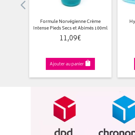
 Baume
Formule Norvégienne Crème
Hy
300 ml
Intense Pieds Secs et Abimés 100ml
11
,
09
€
Ajouter au panier