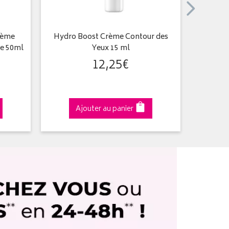
rème
Hydro Boost Crème Contour des
Visibly 
le 50ml
Yeux 15 ml
12
,
25
€
Ajouter au panier
A