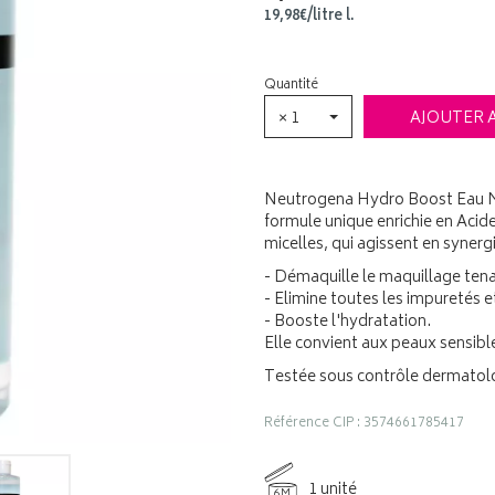
19
,
98
€
/
litre
l.
Quantité
× 1
AJOUTER 
Neutrogena Hydro Boost Eau Mice
formule unique enrichie en Acide
micelles, qui agissent en synergi
- Démaquille le maquillage ten
- Elimine toutes les impuretés e
- Booste l'hydratation.
Elle convient aux peaux sensi
Testée sous contrôle dermatol
Référence CIP : 3574661785417
1 unité