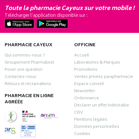
Toute la pharmacie Cayeux sur votre mobile !
Télécharger l’application disponible sur :
PHARMACIE CAYEUX
OFFICINE
Qui sommes-nous ?
Accueil
Groupement Pharmabest
Laboratoires & Marques
Poser une question
Promotions
Contactez-nous
Ventes privées parapharmacie
Retours et réclamations
Espace conseil
Newsletter
PHARMACIE EN LIGNE
Ordonnance
AGRÉÉE
Déclarer un effet indésirable
CGV
Mentions légales
Données personnelles
Cookies