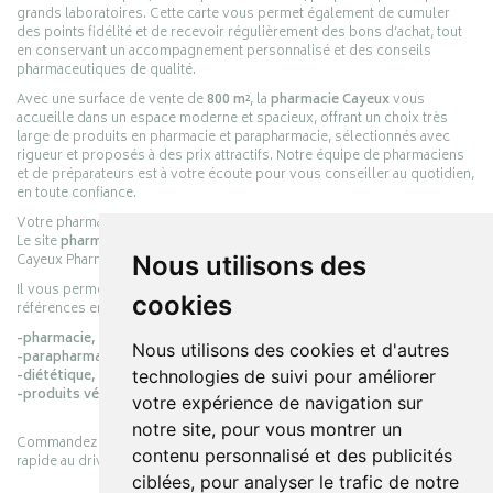
grands laboratoires. Cette carte vous permet également de cumuler
des points fidélité et de recevoir régulièrement des bons d’achat, tout
en conservant un accompagnement personnalisé et des conseils
pharmaceutiques de qualité.
Avec une surface de vente de
800 m²
, la
pharmacie Cayeux
vous
accueille dans un espace moderne et spacieux, offrant un choix très
large de produits en pharmacie et parapharmacie, sélectionnés avec
rigueur et proposés à des prix attractifs. Notre équipe de pharmaciens
et de préparateurs est à votre écoute pour vous conseiller au quotidien,
en toute confiance.
Votre pharmacie en ligne :
pharmacie-cayeux.fr
Le site
pharmacie-cayeux.fr
est le prolongement digital de la pharmacie
Cayeux Pharmabest Berck-sur-Mer – Rang-du-Fliers.
Nous utilisons des
Il vous permet de réaliser vos achats en ligne parmi des milliers de
cookies
références en :
-pharmacie,
Nous utilisons des cookies et d'autres
-parapharmacie,
-diététique,
technologies de suivi pour améliorer
-produits vétérinaires.
votre expérience de navigation sur
notre site, pour vous montrer un
Commandez simplement vos produits en ligne et choisissez le retrait
contenu personnalisé et des publicités
rapide au drive ou la livraison à domicile, en toute simplicité.
ciblées, pour analyser le trafic de notre