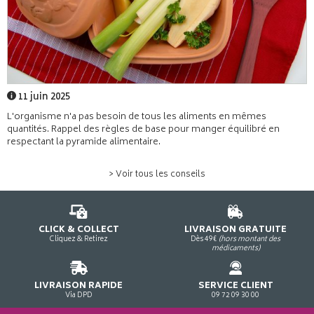
11 juin 2025
L'organisme n'a pas besoin de tous les aliments en mêmes
quantités. Rappel des règles de base pour manger équilibré en
respectant la pyramide alimentaire.
> Voir tous les conseils
CLICK & COLLECT
LIVRAISON GRATUITE
Cliquez & Retirez
Dès 49€
(hors montant des
médicaments)
LIVRAISON RAPIDE
SERVICE CLIENT
Via DPD
09 72 09 30 00