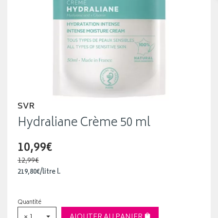
SVR
Hydraliane Crème 50 ml
10,99€
12,99€
219
,
80
€
/
litre
l.
Quantité
× 1
AJOUTER AU PANIER