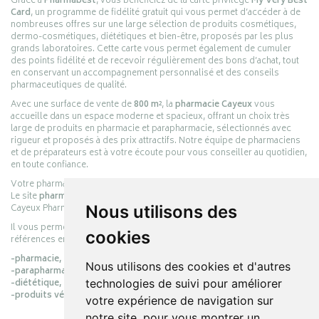
Grâce à
Pharmabest
, vous bénéficiez de la carte privilège
My Very Best
Card
, un programme de fidélité gratuit qui vous permet d’accéder à de
nombreuses offres sur une large sélection de produits cosmétiques,
dermo-cosmétiques, diététiques et bien-être, proposés par les plus
grands laboratoires. Cette carte vous permet également de cumuler
des points fidélité et de recevoir régulièrement des bons d’achat, tout
en conservant un accompagnement personnalisé et des conseils
pharmaceutiques de qualité.
Avec une surface de vente de
800 m²
, la
pharmacie Cayeux
vous
accueille dans un espace moderne et spacieux, offrant un choix très
large de produits en pharmacie et parapharmacie, sélectionnés avec
rigueur et proposés à des prix attractifs. Notre équipe de pharmaciens
et de préparateurs est à votre écoute pour vous conseiller au quotidien,
en toute confiance.
Votre pharmacie en ligne :
pharmacie-cayeux.fr
Le site
pharmacie-cayeux.fr
est le prolongement digital de la pharmacie
Cayeux Pharmabest Berck-sur-Mer – Rang-du-Fliers.
Nous utilisons des
Il vous permet de réaliser vos achats en ligne parmi des milliers de
cookies
références en :
-pharmacie,
Nous utilisons des cookies et d'autres
-parapharmacie,
-diététique,
technologies de suivi pour améliorer
-produits vétérinaires.
votre expérience de navigation sur
notre site, pour vous montrer un