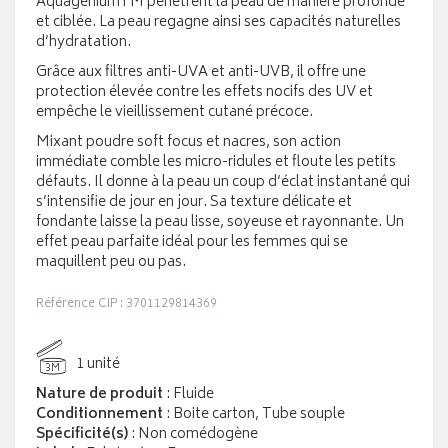
AquagéniumTM pénètrent la peau de manière profonde
et ciblée. La peau regagne ainsi ses capacités naturelles
d’hydratation.
Grâce aux filtres anti-UVA et anti-UVB, il offre une
protection élevée contre les effets nocifs des UV et
empêche le vieillissement cutané précoce.
Mixant poudre soft focus et nacres, son action
immédiate comble les micro-ridules et floute les petits
défauts. Il donne à la peau un coup d’éclat instantané qui
s’intensifie de jour en jour. Sa texture délicate et
fondante laisse la peau lisse, soyeuse et rayonnante. Un
effet peau parfaite idéal pour les femmes qui se
maquillent peu ou pas.
Référence CIP : 3701129814369
1 unité
3M
Nature de produit
: Fluide
Conditionnement
: Boite carton, Tube souple
Spécificité(s)
: Non comédogène