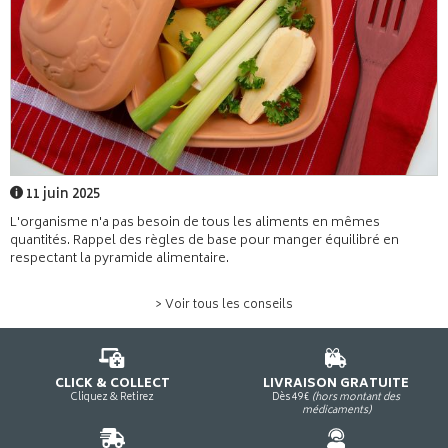
11 juin 2025
L'organisme n'a pas besoin de tous les aliments en mêmes
quantités. Rappel des règles de base pour manger équilibré en
respectant la pyramide alimentaire.
> Voir tous les conseils
CLICK & COLLECT
LIVRAISON GRATUITE
Cliquez & Retirez
Dès 49€
(hors montant des
médicaments)