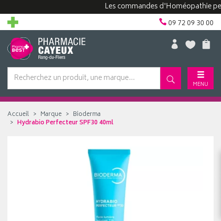
Les commandes d'Homéopathie peuvent 
09 72 09 30 00
MENU
Accueil
Marque
Bioderma
Hydrabio Perfecteur SPF30 40ml