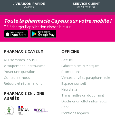
LIVRAISON RAPIDE
SERVICE CLIENT
Via DPD
09 72 09 30 00
Toute la pharmacie Cayeux sur votre mobile !
Télécharger l’application disponible sur :
PHARMACIE CAYEUX
OFFICINE
Qui sommes-nous ?
Accueil
Groupement Pharmabest
Laboratoires & Marques
Poser une question
Promotions
Contactez-nous
Ventes privées parapharmacie
Retours et réclamations
Espace conseil
Newsletter
PHARMACIE EN LIGNE
Transmettre un document
AGRÉÉE
Déclarer un effet indésirable
CGV
Mentions légales