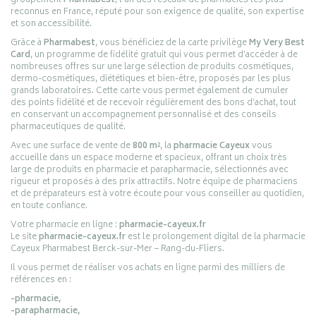
groupement
Pharmabest
, l’un des réseaux de pharmacies les plus
reconnus en France, réputé pour son exigence de qualité, son expertise
et son accessibilité.
Grâce à
Pharmabest
, vous bénéficiez de la carte privilège
My Very Best
Card
, un programme de fidélité gratuit qui vous permet d’accéder à de
nombreuses offres sur une large sélection de produits cosmétiques,
dermo-cosmétiques, diététiques et bien-être, proposés par les plus
grands laboratoires. Cette carte vous permet également de cumuler
des points fidélité et de recevoir régulièrement des bons d’achat, tout
en conservant un accompagnement personnalisé et des conseils
pharmaceutiques de qualité.
Avec une surface de vente de
800 m²
, la
pharmacie Cayeux
vous
accueille dans un espace moderne et spacieux, offrant un choix très
large de produits en pharmacie et parapharmacie, sélectionnés avec
rigueur et proposés à des prix attractifs. Notre équipe de pharmaciens
et de préparateurs est à votre écoute pour vous conseiller au quotidien,
en toute confiance.
Votre pharmacie en ligne :
pharmacie-cayeux.fr
Le site
pharmacie-cayeux.fr
est le prolongement digital de la pharmacie
Cayeux Pharmabest Berck-sur-Mer – Rang-du-Fliers.
Il vous permet de réaliser vos achats en ligne parmi des milliers de
références en :
-pharmacie,
-parapharmacie,