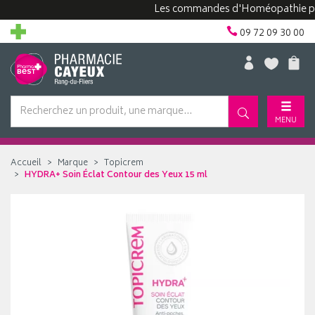
Les commandes d'Homéopathie peuvent
09 72 09 30 00
MENU
Accueil
Marque
Topicrem
HYDRA+ Soin Éclat Contour des Yeux 15 ml