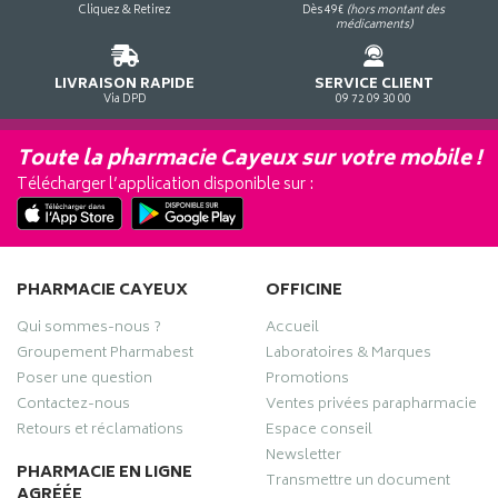
Cliquez & Retirez
Dès 49€
(hors montant des
médicaments)
LIVRAISON RAPIDE
SERVICE CLIENT
Via DPD
09 72 09 30 00
Toute la pharmacie Cayeux sur votre mobile !
Télécharger l’application disponible sur :
PHARMACIE CAYEUX
OFFICINE
Qui sommes-nous ?
Accueil
Groupement Pharmabest
Laboratoires & Marques
Poser une question
Promotions
Contactez-nous
Ventes privées parapharmacie
Retours et réclamations
Espace conseil
Newsletter
PHARMACIE EN LIGNE
Transmettre un document
AGRÉÉE