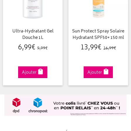
Ultra-Hydratant Gel
Sun Protect Spray Solaire
Douche 1L
Hydratant SPF50+ 150 ml
6
,
99
€
13
,
99
€
9
,
99
€
16
,
99
€
Ajouter
Ajouter