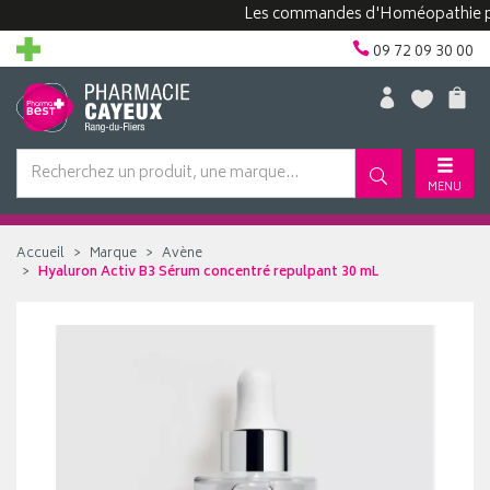
Les commandes d'Homéopathie peuvent
09 72 09 30 00
MENU
Accueil
Marque
Avène
Hyaluron Activ B3 Sérum concentré repulpant 30 mL