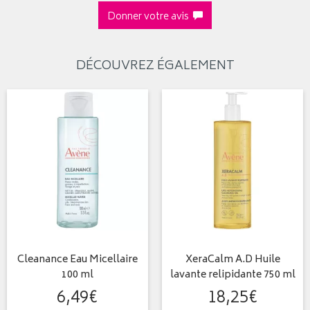
Donner votre avis
DÉCOUVREZ ÉGALEMENT
Cleanance Eau Micellaire
XeraCalm A.D Huile
100 ml
lavante relipidante 750 ml
6
,
49
€
18
,
25
€