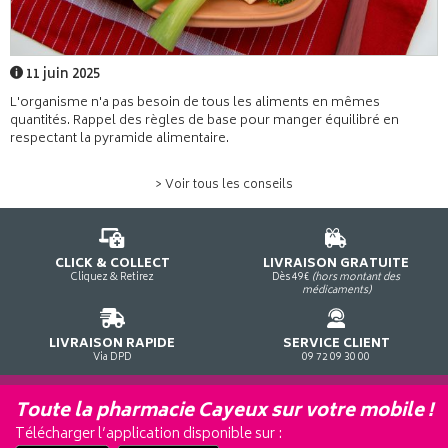
11 juin 2025
L'organisme n'a pas besoin de tous les aliments en mêmes
quantités. Rappel des règles de base pour manger équilibré en
respectant la pyramide alimentaire.
> Voir tous les conseils
CLICK & COLLECT
LIVRAISON GRATUITE
Cliquez & Retirez
Dès 49€
(hors montant des
médicaments)
LIVRAISON RAPIDE
SERVICE CLIENT
Via DPD
09 72 09 30 00
Toute la pharmacie Cayeux sur votre mobile !
Télécharger l’application disponible sur :