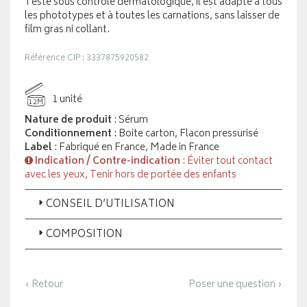
Testé sous contrôle dermatologique, il est adapté à tous
les phototypes et à toutes les carnations, sans laisser de
film gras ni collant.
Référence CIP : 3337875920582
1 unité
12M
Nature de produit
: Sérum
Conditionnement
: Boite carton, Flacon pressurisé
Label
: Fabriqué en France, Made in France
Indication / Contre-indication
: Éviter tout contact
avec les yeux, Tenir hors de portée des enfants
CONSEIL D’UTILISATION
COMPOSITION
‹ Retour
Poser une question ›