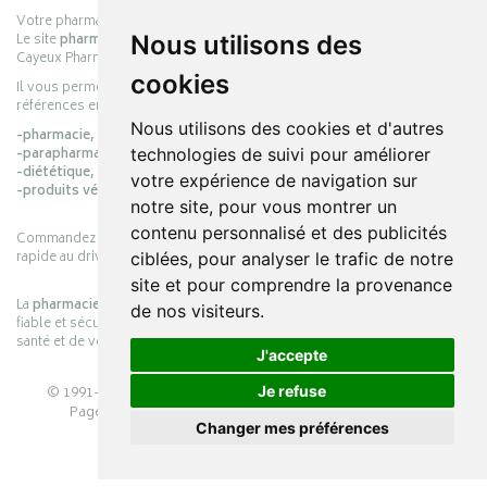
Votre pharmacie en ligne :
pharmacie-cayeux.fr
Le site
pharmacie-cayeux.fr
est le prolongement digital de la pharmacie
Nous utilisons des
Cayeux Pharmabest Berck-sur-Mer – Rang-du-Fliers.
cookies
Il vous permet de réaliser vos achats en ligne parmi des milliers de
références en :
Nous utilisons des cookies et d'autres
-pharmacie,
-parapharmacie,
technologies de suivi pour améliorer
-diététique,
votre expérience de navigation sur
-produits vétérinaires.
notre site, pour vous montrer un
contenu personnalisé et des publicités
Commandez simplement vos produits en ligne et choisissez le retrait
rapide au drive ou la livraison à domicile, en toute simplicité.
ciblées, pour analyser le trafic de notre
site et pour comprendre la provenance
La
pharmacie Cayeux
s’engage à vous offrir une expérience pratique,
de nos visiteurs.
fiable et sécurisée, en officine comme en ligne, au service de votre
santé et de votre bien-être.
J'accepte
© 1991-2026
PHARMACIE CAYEUX
– Tous droits réservés –
Je refuse
Page mise à jour le 03/08/2026 –
Pharmacie en ligne
Changer mes préférences
Apotekisto