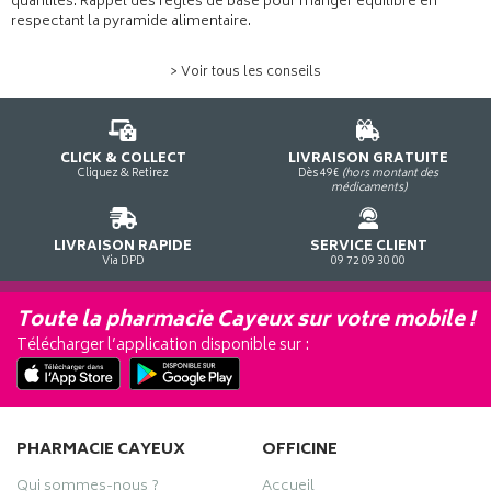
quantités. Rappel des règles de base pour manger équilibré en
respectant la pyramide alimentaire.
> Voir tous les conseils
CLICK & COLLECT
LIVRAISON GRATUITE
Cliquez & Retirez
Dès 49€
(hors montant des
médicaments)
LIVRAISON RAPIDE
SERVICE CLIENT
Via DPD
09 72 09 30 00
Toute la pharmacie Cayeux sur votre mobile !
Télécharger l’application disponible sur :
PHARMACIE CAYEUX
OFFICINE
Qui sommes-nous ?
Accueil