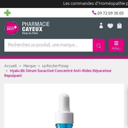
Les commandes d'Homéopathie peuvent
09 72 09 30 00
MENU
Accueil
Marque
La Roche-Posay
Hyalu B5 Sérum Suractivé Concentré Anti-Rides Réparateur
Repulpant