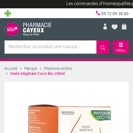
Les commandes d'Homéopathie peuvent
09 72 09 30 00
MENU
Accueil
Marque
Phytosun arôms
Huile Végétale Coco Bio 100ml