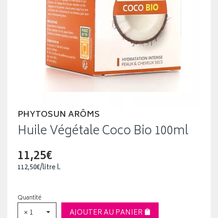
PHYTOSUN ARÔMS
Huile Végétale Coco Bio 100ml
11,25€
112
,
50
€
/
litre
l.
Quantité
× 1
AJOUTER AU PANIER