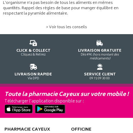
L'organisme n'a pas besoin de tous les aliments en mêmes
quantités. Rappel des règles de base pour manger équilibré en
respectant la pyramide alimentaire.
> Voir tous les conseils
CLICK & COLLECT
LIVRAISON GRATUITE
Cliquez & Retirez
Dès 49€
(hors montant des
médicaments)
LIVRAISON RAPIDE
SERVICE CLIENT
Via DPD
09 72 09 30 00
Toute la pharmacie Cayeux sur votre mobile !
Télécharger l’application disponible sur :
PHARMACIE CAYEUX
OFFICINE