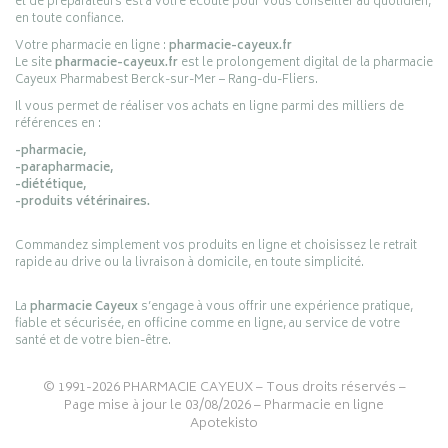
et de préparateurs est à votre écoute pour vous conseiller au quotidien,
en toute confiance.
Votre pharmacie en ligne :
pharmacie-cayeux.fr
Le site
pharmacie-cayeux.fr
est le prolongement digital de la pharmacie
Cayeux Pharmabest Berck-sur-Mer – Rang-du-Fliers.
Il vous permet de réaliser vos achats en ligne parmi des milliers de
références en :
-pharmacie,
-parapharmacie,
-diététique,
-produits vétérinaires.
Commandez simplement vos produits en ligne et choisissez le retrait
rapide au drive ou la livraison à domicile, en toute simplicité.
La
pharmacie Cayeux
s’engage à vous offrir une expérience pratique,
fiable et sécurisée, en officine comme en ligne, au service de votre
santé et de votre bien-être.
© 1991-2026
PHARMACIE CAYEUX
– Tous droits réservés –
Page mise à jour le 03/08/2026 –
Pharmacie en ligne
Apotekisto