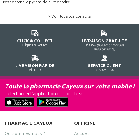
respectant la pyramide alimentaire.
> Voir tous les conseils
CLICK & COLLECT
LIVRAISON GRATUITE
Cliquez & Retirez
Dès 49€
(hors montant des
médicaments)
LIVRAISON RAPIDE
SERVICE CLIENT
Via DPD
09 72 09 30 00
Toute la pharmacie Cayeux sur votre mobile !
Télécharger l’application disponible sur :
PHARMACIE CAYEUX
OFFICINE
Qui sommes-nous ?
Accueil