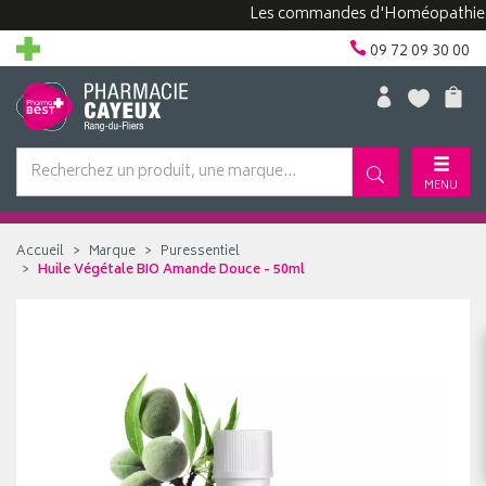
Les commandes d'Homéopathie peuve
09 72 09 30 00
MENU
Accueil
Marque
Puressentiel
Huile Végétale BIO Amande Douce - 50ml