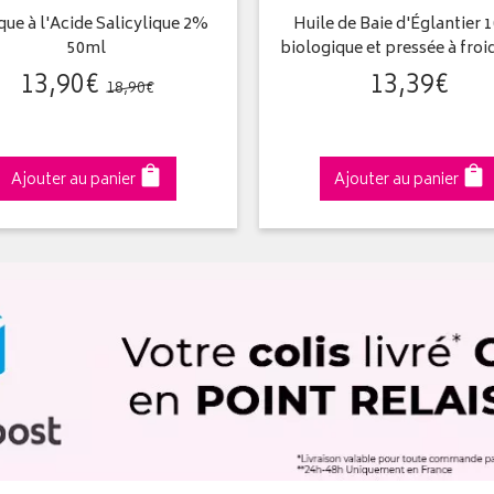
ue à l'Acide Salicylique 2%
Huile de Baie d'Églantier
50ml
biologique et pressée à froi
13
,
90
€
13
,
39
€
18
,
90
€
Ajouter au panier
Ajouter au panier