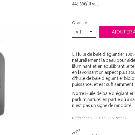
446
,
33
€
/
litre
l.
Quantité
× 1
AJOUTER 
L'Huile de baie d'églantier 100
naturellement la peau pour aider
illuminant et en équilibrant le te
en favorisant un aspect plus so
d'huile de baie d'églantier biol
puissance, et est suffisamment 
Notre Huile de baie d'églantie
parfum naturel en partie dû à s
n'est pas un signe de rancidité.
Référence CIP : 0769915195552