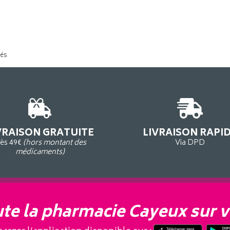
tés
VRAISON GRATUITE
LIVRAISON RAPI
ès 49€
(hors montant des
Via DPD
médicaments)
te la pharmacie Cayeux sur v