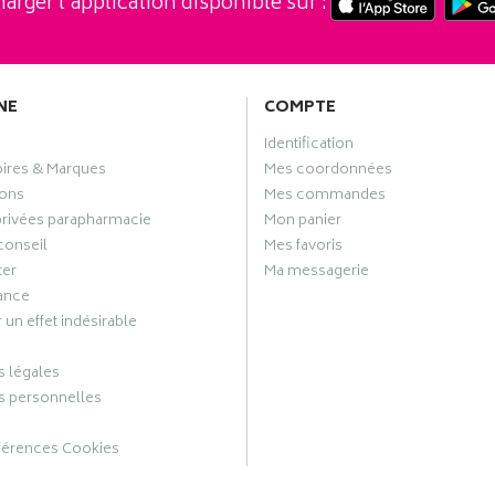
arger l’application disponible sur :
NE
COMPTE
Identification
oires & Marques
Mes coordonnées
ons
Mes commandes
privées parapharmacie
Mon panier
conseil
Mes favoris
ter
Ma messagerie
ance
 un effet indésirable
 légales
 personnelles
férences Cookies