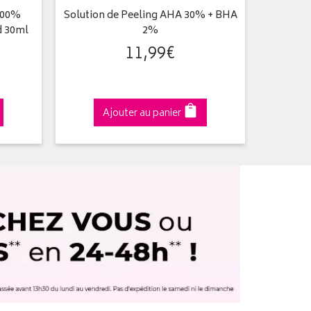
 100%
Solution de Peeling AHA 30% + BHA
Vitami
d 30ml
2%
11
,
99
€
Ajouter au panier
A