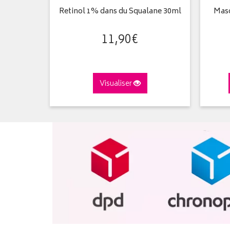
sage Tous
Retinol 1% dans du Squalane 30ml
Masq
ml
11
,
90
€
Visualiser