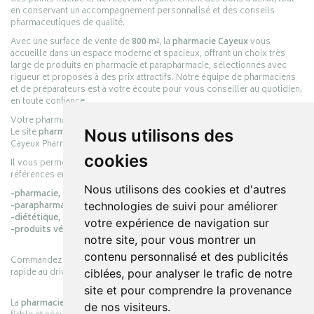
en conservant un accompagnement personnalisé et des conseils
pharmaceutiques de qualité.
Avec une surface de vente de
800 m²
, la
pharmacie Cayeux
vous
accueille dans un espace moderne et spacieux, offrant un choix très
large de produits en pharmacie et parapharmacie, sélectionnés avec
rigueur et proposés à des prix attractifs. Notre équipe de pharmaciens
et de préparateurs est à votre écoute pour vous conseiller au quotidien,
en toute confiance.
Votre pharmacie en ligne :
pharmacie-cayeux.fr
Le site
pharmacie-cayeux.fr
est le prolongement digital de la pharmacie
Nous utilisons des
Cayeux Pharmabest Berck-sur-Mer – Rang-du-Fliers.
cookies
Il vous permet de réaliser vos achats en ligne parmi des milliers de
références en :
Nous utilisons des cookies et d'autres
-pharmacie,
-parapharmacie,
technologies de suivi pour améliorer
-diététique,
votre expérience de navigation sur
-produits vétérinaires.
notre site, pour vous montrer un
contenu personnalisé et des publicités
Commandez simplement vos produits en ligne et choisissez le retrait
rapide au drive ou la livraison à domicile, en toute simplicité.
ciblées, pour analyser le trafic de notre
site et pour comprendre la provenance
La
pharmacie Cayeux
s’engage à vous offrir une expérience pratique,
de nos visiteurs.