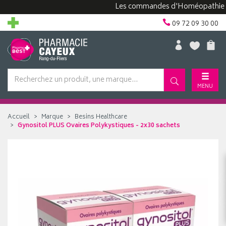
Les commandes d'Homéopathie peuven
09 72 09 30 00
MENU
Accueil
Marque
Besins Healthcare
Gynositol PLUS Ovaires Polykystiques - 2x30 sachets