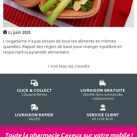
11 juin 2025
L'organisme n'a pas besoin de tous les aliments en mêmes
quantités. Rappel des règles de base pour manger équilibré en
respectant la pyramide alimentaire.
> Voir tous les conseils
CLICK & COLLECT
LIVRAISON GRATUITE
Cliquez & Retirez
Dès 49€
(hors montant des
médicaments)
LIVRAISON RAPIDE
SERVICE CLIENT
Via DPD
09 72 09 30 00
Toute la pharmacie Cayeux sur votre mobile !