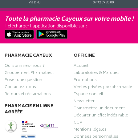
Via DPD
09 72 09 30 00
Toute la pharmacie Cayeux sur votre mobile !
Télécharger l’application disponible sur :
PHARMACIE CAYEUX
OFFICINE
Qui sommes-nous ?
Accueil
Groupement Pharmabest
Laboratoires & Marques
Poser une question
Promotions
Contactez-nous
Ventes privées parapharmacie
Retours et réclamations
Espace conseil
Newsletter
PHARMACIE EN LIGNE
Transmettre un document
AGRÉÉE
Déclarer un effet indésirable
CGV
Mentions légales
Données personnelles