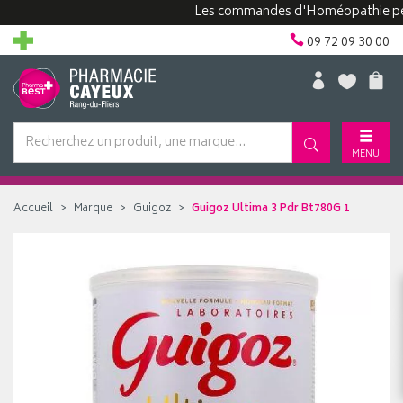
Les commandes d'Homéopathie peuvent
09 72 09 30 00
MENU
Accueil
Marque
Guigoz
Guigoz Ultima 3 Pdr Bt780G 1