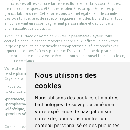
nombreuses offres sur une large sélection de produits cosmétiques,
dermo-cosmétiques, diététiques et bien-être, proposés par les plus
grands laboratoires. Cette carte vous permet également de cumuler
des points fidélité et de recevoir régulièrement des bons d’achat, tout
en conservant un accompagnement personnalisé et des conseils
pharmaceutiques de qualité.
Avec une surface de vente de
800 m²
, la
pharmacie Cayeux
vous
accueille dans un espace moderne et spacieux, offrant un choix très
large de produits en pharmacie et parapharmacie, sélectionnés avec
rigueur et proposés à des prix attractifs. Notre équipe de pharmaciens
et de préparateurs est à votre écoute pour vous conseiller au quotidien,
en toute confiance.
Votre pharmacie en ligne :
pharmacie-cayeux.fr
Le site
pharmacie-cayeux.fr
est le prolongement digital de la pharmacie
Nous utilisons des
Cayeux Pharmabest Berck-sur-Mer – Rang-du-Fliers.
cookies
Il vous permet de réaliser vos achats en ligne parmi des milliers de
références en :
Nous utilisons des cookies et d'autres
-pharmacie,
-parapharmacie,
technologies de suivi pour améliorer
-diététique,
votre expérience de navigation sur
-produits vétérinaires.
notre site, pour vous montrer un
contenu personnalisé et des publicités
Commandez simplement vos produits en ligne et choisissez le retrait