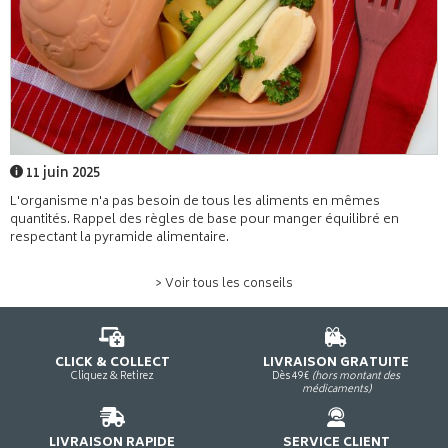
11 juin 2025
L'organisme n'a pas besoin de tous les aliments en mêmes
quantités. Rappel des règles de base pour manger équilibré en
respectant la pyramide alimentaire.
> Voir tous les conseils
CLICK & COLLECT
LIVRAISON GRATUITE
Cliquez & Retirez
Dès 49€
(hors montant des
médicaments)
LIVRAISON RAPIDE
SERVICE CLIENT