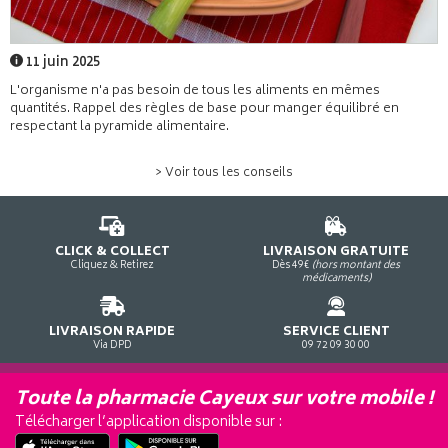
11 juin 2025
L'organisme n'a pas besoin de tous les aliments en mêmes
quantités. Rappel des règles de base pour manger équilibré en
respectant la pyramide alimentaire.
> Voir tous les conseils
CLICK & COLLECT
LIVRAISON GRATUITE
Cliquez & Retirez
Dès 49€
(hors montant des
médicaments)
LIVRAISON RAPIDE
SERVICE CLIENT
Via DPD
09 72 09 30 00
Toute la pharmacie Cayeux sur votre mobile !
Télécharger l’application disponible sur :