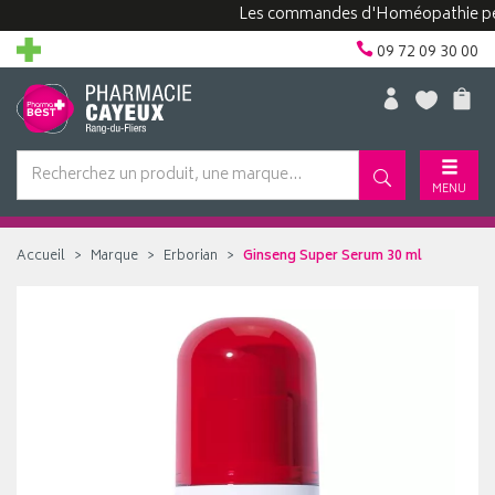
Les commandes d'Homéopathie peuvent 
09 72 09 30 00
MENU
Accueil
Marque
Erborian
Ginseng Super Serum 30 ml