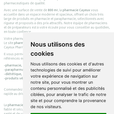
pharmaceutiques de qualité.
Avec une surface de vente de
800 m²
, la
pharmacie Cayeux
vous
accueille dans un espace moderne et spacieux, offrant un choix très
large de produits en pharmacie et parapharmacie, sélectionnés avec
rigueur et proposés à des prix attractifs. Notre équipe de pharmaciens
et de préparateurs est à votre écoute pour vous conseiller au quotidien,
en toute confiance.
Votre pharmacie en ligne :
pharmacie-cayeux.fr
Le site
pharmacie-cayeux.fr
est le prolongement digital de la pharmacie
Nous utilisons des
Cayeux Pharmabest Berck-sur-Mer – Rang-du-Fliers.
cookies
Il vous permet de réaliser vos achats en ligne parmi des milliers de
références en :
Nous utilisons des cookies et d'autres
-pharmacie,
-parapharmacie,
technologies de suivi pour améliorer
-diététique,
votre expérience de navigation sur
-produits vétérinaires.
notre site, pour vous montrer un
contenu personnalisé et des publicités
Commandez simplement vos produits en ligne et choisissez le retrait
rapide au drive ou la livraison à domicile, en toute simplicité.
ciblées, pour analyser le trafic de notre
site et pour comprendre la provenance
La
pharmacie Cayeux
s’engage à vous offrir une expérience pratique,
de nos visiteurs.
fiable et sécurisée, en officine comme en ligne, au service de votre