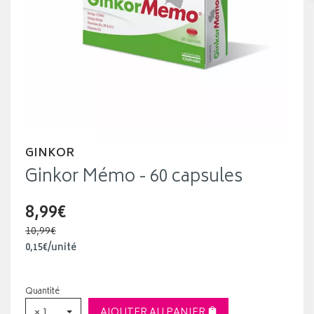
GINKOR
Ginkor Mémo - 60 capsules
8,99€
10,99€
0
,
15
€
/unité
Quantité
× 1
AJOUTER AU PANIER