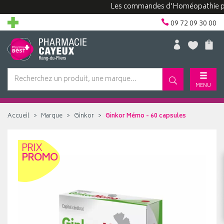
Les commandes d'Homéopathie peuvent
09 72 09 30 00
MENU
Accueil
Marque
Ginkor
Ginkor Mémo - 60 capsules
PRIX
PROMO