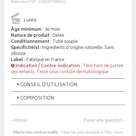
Référence CIP : 3760397080562
1 unité
12M
Âge minimum
: 36 mois
Nature de produit
: Gelée
Conditionnement
: Tube souple
Spécificité(s)
: Ingrédients d'origine naturelle, Sans
silicone
Label
: Fabriqué en France
Indication / Contre-indication
: Tenir hors de portée
des enfants, Testé sous contôle dermatologique
CONSEIL D’UTILISATION
COMPOSITION
‹ Retour
Poser une question ›
Photo non contractuelle
- Tous les prix incluent la TVA - hors