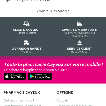
respectant la pyramide alimentaire.
> Voir tous les conseils
CLICK & COLLECT
LIVRAISON GRATUITE
Cliquez & Retirez
Dès 49€
(hors montant des
médicaments)
LIVRAISON RAPIDE
SERVICE CLIENT
Via DPD
09 72 09 30 00
Toute la pharmacie Cayeux sur votre mobile !
Télécharger l’application disponible sur :
PHARMACIE CAYEUX
OFFICINE
Qui sommes-nous ?
Accueil