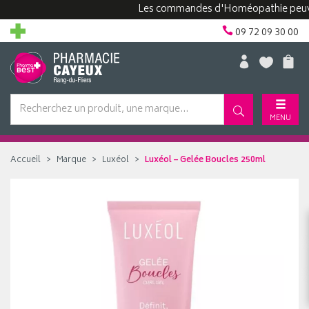
Les commandes d'Homéopathie peuvent p
09 72 09 30 00
MENU
Accueil
Marque
Luxéol
Luxéol – Gelée Boucles 250ml