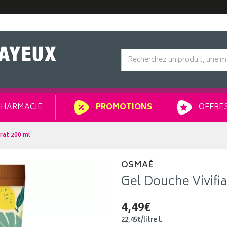
HARMACIE
OFFRES
PROMOTIONS
rat 200 ml
OSMAÉ
Gel Douche Vivifia
4,49€
22
,
45
€
/
litre
l.