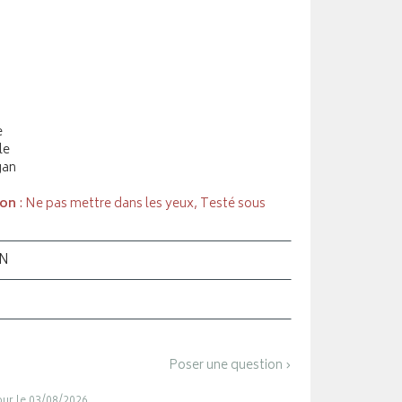
e
le
gan
ion
: Ne pas mettre dans les yeux, Testé sous
ON
Poser une question ›
jour le 03/08/2026