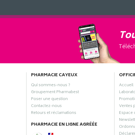
Tou
Téléch
PHARMACIE CAYEUX
OFFICI
Qui sommes-nous ?
Accueil
Groupement Pharmabest
Laborat
Poser une question
Promoti
Contactez-nous
Ventes 
Retours et réclamations
Espace 
Newslet
PHARMACIE EN LIGNE AGRÉÉE
Ordonn
Déclarer