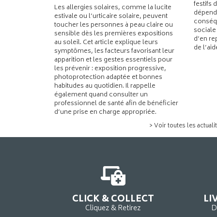
festifs 
Les allergies solaires, comme la lucite
dépend
estivale ou l’urticaire solaire, peuvent
conséqu
toucher les personnes à peau claire ou
sociale
sensible dès les premières expositions
d’en re
au soleil. Cet article explique leurs
de l’ai
symptômes, les facteurs favorisant leur
apparition et les gestes essentiels pour
les prévenir : exposition progressive,
photoprotection adaptée et bonnes
habitudes au quotidien. Il rappelle
également quand consulter un
professionnel de santé afin de bénéficier
d’une prise en charge appropriée.
> Voir toutes les actuali
CLICK & COLLECT
LI
Cliquez & Retirez
D