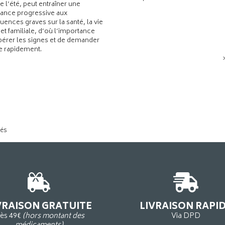
de l’été, peut entraîner une
ance progressive aux
ences graves sur la santé, la vie
 et familiale, d’où l’importance
pérer les signes et de demander
de rapidement.
tés
VRAISON GRATUITE
LIVRAISON RAPI
ès 49€
(hors montant des
Via DPD