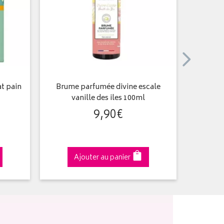
at pain
Brume parfumée divine escale
Eau de T
vanille des iles 100ml
9
,
90
€
Ajouter au panier
A