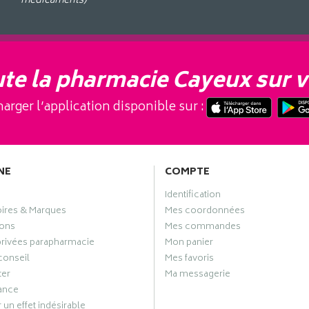
médicaments)
te la pharmacie Cayeux sur v
arger l’application disponible sur :
NE
COMPTE
Identification
oires & Marques
Mes coordonnées
ons
Mes commandes
privées parapharmacie
Mon panier
conseil
Mes favoris
ter
Ma messagerie
ance
 un effet indésirable