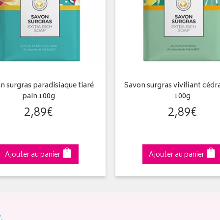
n surgras paradisiaque tiaré
Savon surgras vivifiant cédr
pain 100g
100g
2
,
89
€
2
,
89
€
Ajouter au panier
Ajouter au panier