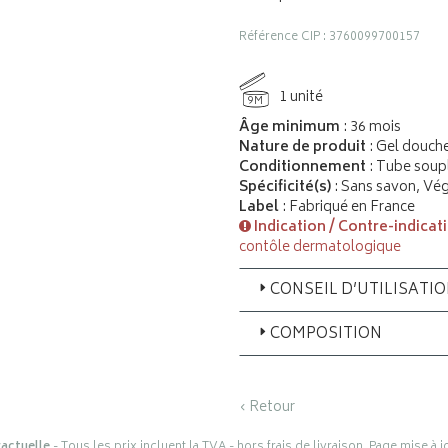
Référence CIP : 3760099700157
1 unité
9M
Âge minimum
: 36 mois
Nature de produit
: Gel douch
Conditionnement
: Tube soup
Spécificité(s)
: Sans savon, Vé
Label
: Fabriqué en France
Indication / Contre-indicat
contôle dermatologique
CONSEIL D’UTILISATI
COMPOSITION
‹ Retour
actuelle
- Tous les prix incluent la TVA - hors frais de livraison. Page mise à 