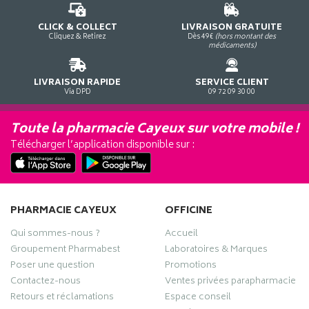
CLICK & COLLECT
LIVRAISON GRATUITE
Cliquez & Retirez
Dès 49€
(hors montant des
médicaments)
LIVRAISON RAPIDE
SERVICE CLIENT
Via DPD
09 72 09 30 00
Toute la pharmacie Cayeux sur votre mobile !
Télécharger l’application disponible sur :
PHARMACIE CAYEUX
OFFICINE
Qui sommes-nous ?
Accueil
Groupement Pharmabest
Laboratoires & Marques
Poser une question
Promotions
Contactez-nous
Ventes privées parapharmacie
Retours et réclamations
Espace conseil