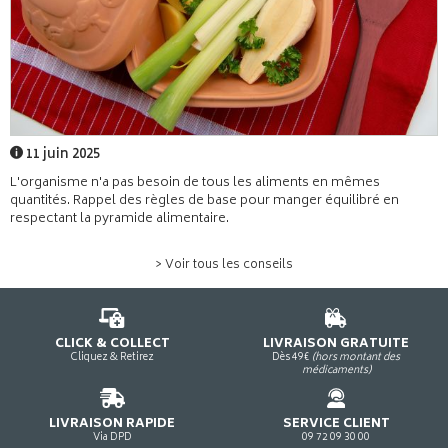
11 juin 2025
L'organisme n'a pas besoin de tous les aliments en mêmes
quantités. Rappel des règles de base pour manger équilibré en
respectant la pyramide alimentaire.
> Voir tous les conseils
CLICK & COLLECT
LIVRAISON GRATUITE
Cliquez & Retirez
Dès 49€
(hors montant des
médicaments)
LIVRAISON RAPIDE
SERVICE CLIENT
Via DPD
09 72 09 30 00