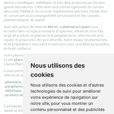
dermo-cosmétiques, diététiques et bien-être, proposés par les plus
grands laboratoires. Cette carte vous permet également de cumuler
des points fidélité et de recevoir régulièrement des bons d’achat, tout
en conservant un accompagnement personnalisé et des conseils
pharmaceutiques de qualité.
Avec une surface de vente de
800 m²
, la
pharmacie Cayeux
vous
accueille dans un espace moderne et spacieux, offrant un choix très
large de produits en pharmacie et parapharmacie, sélectionnés avec
rigueur et proposés à des prix attractifs. Notre équipe de pharmaciens
et de préparateurs est à votre écoute pour vous conseiller au quotidien,
en toute confiance.
Votre pharmacie en ligne :
pharmacie-cayeux.fr
Le site
pharmacie-cayeux.fr
est le prolongement digital de la pharmacie
Cayeux Pharmabest Berck-sur-Mer – Rang-du-Fliers.
Nous utilisons des
Il vous permet de réaliser vos achats en ligne parmi des milliers de
cookies
références en :
-pharmacie,
Nous utilisons des cookies et d'autres
-parapharmacie,
-diététique,
technologies de suivi pour améliorer
-produits vétérinaires.
votre expérience de navigation sur
notre site, pour vous montrer un
Commandez simplement vos produits en ligne et choisissez le retrait
contenu personnalisé et des publicités
rapide au drive ou la livraison à domicile, en toute simplicité.