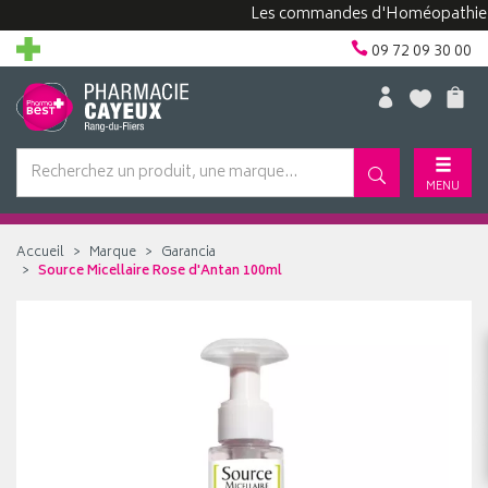
Les commandes d'Homéopathie peuven
09 72 09 30 00
MENU
Accueil
Marque
Garancia
Source Micellaire Rose d'Antan 100ml