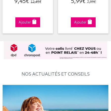
9
,
45
€
5
,
99
€
12
,
45
€
7
,
99
€
Ajouter
Ajouter
NOS ACTUALITÉS ET CONSEILS