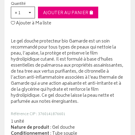
Quantité
× 1
AJOUTER AU PANIER
Ajouter à Ma liste
Le gel douche protecteur bio Gamarde est un soin
recommandé pour tous types de peaux qui nettoie la
peau, l'apaise, la protège et préserve le film
hydrolipidique cutané. Il est formulé à base d'huiles
essentielles de palmarosa aux propriétés assainissantes,
de tea tree aux vertus purifiantes, de citronnelle à
l'action anti-inflammatoire associées à l'eau thermale de
Gamarde qui a une action apaisante et anti-irritante et à
de la glycérine qui hydrate et renforce le film
hydrolipidique. Ce gel douche laisse la peau nette et
parfumée aux notes énergisantes.
Référence CIP : 3760141876601
1 unité
Nature de produit
: Gel douche
Conditionnement
: Tube souple