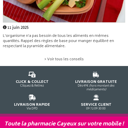
11 juin 2025
L'organisme n'a pas besoin de tous les aliments en mêmes
quantités. Rappel des règles de base pour manger équilibré en
respectant la pyramide alimentaire.
> Voir tous les conseils
CLICK & COLLECT
LIVRAISON GRATUITE
Cliquez & Retirez
Dès 49€
(hors montant des
médicaments)
LIVRAISON RAPIDE
SERVICE CLIENT
Via DPD
09 72 09 30 00
Toute la pharmacie Cayeux sur votre mobile !