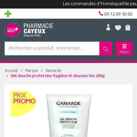
Les commandes d'Homéopathie peuvent pr
09 72 09 30 00
MENU
Accueil
Marque
Gamarde
Gel douche protecteur hygiène et douceur bio 200g
PRIX
PROMO