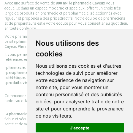
Avec une surface de vente de
800 m²
, la
pharmacie Cayeux
vous
accueille dans un espace moderne et spacieux, offrant un choix très
large de produits en pharmacie et parapharmacie, sélectionnés avec
rigueur et proposés à des prix attractifs. Notre équipe de pharmaciens
et de préparateurs est à votre écoute pour vous conseiller au quotidien,
en toute confiance.
Votre pharmacie en ligne :
pharmacie-cayeux.fr
Le site
pharmacie-cayeux.fr
est le prolongement digital de la pharmacie
Nous utilisons des
Cayeux Pharmabest Berck-sur-Mer – Rang-du-Fliers.
cookies
Il vous permet de réaliser vos achats en ligne parmi des milliers de
références en :
Nous utilisons des cookies et d'autres
-pharmacie,
-parapharmacie,
technologies de suivi pour améliorer
-diététique,
votre expérience de navigation sur
-produits vétérinaires.
notre site, pour vous montrer un
contenu personnalisé et des publicités
Commandez simplement vos produits en ligne et choisissez le retrait
rapide au drive ou la livraison à domicile, en toute simplicité.
ciblées, pour analyser le trafic de notre
site et pour comprendre la provenance
La
pharmacie Cayeux
s’engage à vous offrir une expérience pratique,
de nos visiteurs.
fiable et sécurisée, en officine comme en ligne, au service de votre
santé et de votre bien-être.
J'accepte