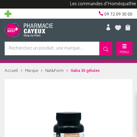
Les commandes d'Homéopathie peuven
09 72 09 30 00
MENU
Accueil
Marque
Nat&Form
Gaba 30 gélules