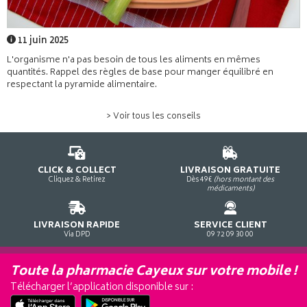
11 juin 2025
L'organisme n'a pas besoin de tous les aliments en mêmes
quantités. Rappel des règles de base pour manger équilibré en
respectant la pyramide alimentaire.
> Voir tous les conseils
CLICK & COLLECT
LIVRAISON GRATUITE
Cliquez & Retirez
Dès 49€
(hors montant des
médicaments)
LIVRAISON RAPIDE
SERVICE CLIENT
Via DPD
09 72 09 30 00
Toute la pharmacie Cayeux sur votre mobile !
Télécharger l’application disponible sur :