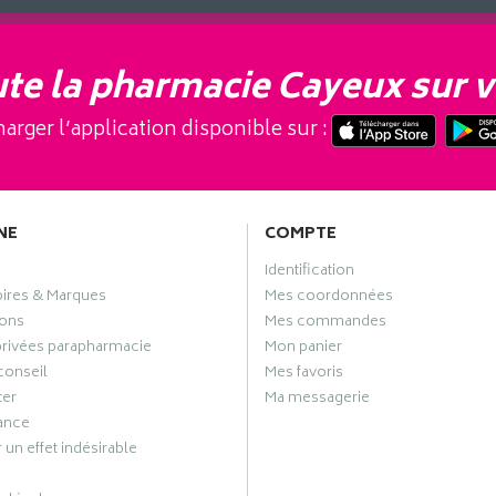
te la pharmacie Cayeux sur v
arger l’application disponible sur :
NE
COMPTE
Identification
oires & Marques
Mes coordonnées
ons
Mes commandes
privées parapharmacie
Mon panier
conseil
Mes favoris
ter
Ma messagerie
ance
 un effet indésirable