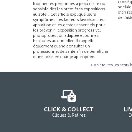
conséqu
toucher les personnes à peau claire ou
sociale
sensible dès les premières expositions
d’en re
au soleil. Cet article explique leurs
de l’ai
symptômes, les facteurs favorisant leur
apparition et les gestes essentiels pour
les prévenir : exposition progressive,
photoprotection adaptée et bonnes
habitudes au quotidien. Il rappelle
également quand consulter un
professionnel de santé afin de bénéficier
d’une prise en charge appropriée.
> Voir toutes les actuali
CLICK & COLLECT
LI
Cliquez & Retirez
D