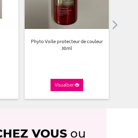
Phyto Voile protecteur de couleur
Forti
30ml
Visualiser