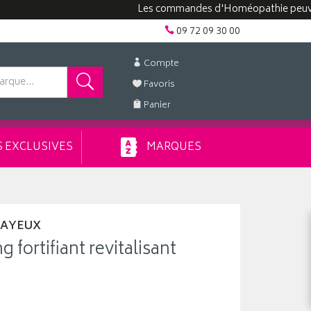
Les commandes d'Homéopathie peuvent pren
09 72 09 30 00
Compte
Favoris
Panier
 EXCLUSIVES
MARQUES
CAYEUX
 fortifiant revitalisant