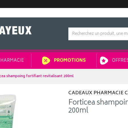
HARMACIE
OFFRES
PROMOTIONS
cea shampoing fortifiant revitalisant 200ml
CADEAUX PHARMACIE 
Forticea shampoing
200ml