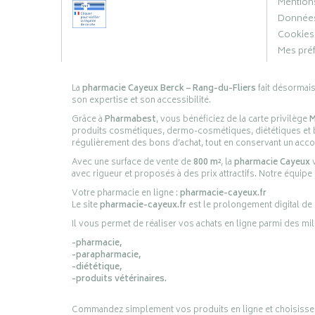
Mentions
Données
Cookies
Mes pré
La
pharmacie Cayeux Berck – Rang-du-Fliers
fait désormai
son expertise et son accessibilité.
Grâce à
Pharmabest
, vous bénéficiez de la carte privilège
M
produits cosmétiques, dermo-cosmétiques, diététiques et bi
régulièrement des bons d’achat, tout en conservant un ac
Avec une surface de vente de
800 m²
, la
pharmacie Cayeux
v
avec rigueur et proposés à des prix attractifs. Notre équipe
Votre pharmacie en ligne :
pharmacie-cayeux.fr
Le site
pharmacie-cayeux.fr
est le prolongement digital de
Il vous permet de réaliser vos achats en ligne parmi des mil
-pharmacie,
-parapharmacie,
-diététique,
-produits vétérinaires.
Commandez simplement vos produits en ligne et choisissez le 