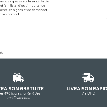
ences graves sur la santé, la vie
 et familiale, d’où l’importance
pérer les signes et de demander
de rapidement.
tés
VRAISON GRATUITE
LIVRAISON RAPI
ès 49€
(hors montant des
Via DPD
médicaments)