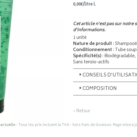
0
,
00
€
/
litre
l.
Cet article n’est pas sur notre
d’informations.
1 unité
Nature de produit
: Shampooi
Conditionnement
: Tube soup
Spécificité(s)
: Biodégradable, I
Sans tensio-actifs
CONSEILS D'UTILISAT
COMPOSITION
‹ Retour
actuelle
- Tous les prix incluent la TVA - hors frais de livraison. Page mise à 