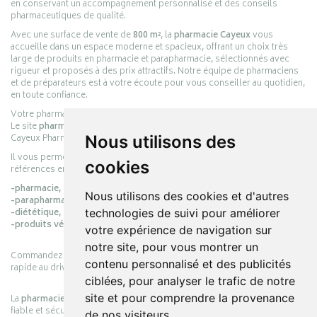
en conservant un accompagnement personnalisé et des conseils
pharmaceutiques de qualité.
Avec une surface de vente de
800 m²
, la
pharmacie Cayeux
vous
accueille dans un espace moderne et spacieux, offrant un choix très
large de produits en pharmacie et parapharmacie, sélectionnés avec
rigueur et proposés à des prix attractifs. Notre équipe de pharmaciens
et de préparateurs est à votre écoute pour vous conseiller au quotidien,
en toute confiance.
Votre pharmacie en ligne :
pharmacie-cayeux.fr
Le site
pharmacie-cayeux.fr
est le prolongement digital de la pharmacie
Cayeux Pharmabest Berck-sur-Mer – Rang-du-Fliers.
Nous utilisons des
Il vous permet de réaliser vos achats en ligne parmi des milliers de
cookies
références en :
-pharmacie,
Nous utilisons des cookies et d'autres
-parapharmacie,
-diététique,
technologies de suivi pour améliorer
-produits vétérinaires.
votre expérience de navigation sur
notre site, pour vous montrer un
Commandez simplement vos produits en ligne et choisissez le retrait
contenu personnalisé et des publicités
rapide au drive ou la livraison à domicile, en toute simplicité.
ciblées, pour analyser le trafic de notre
site et pour comprendre la provenance
La
pharmacie Cayeux
s’engage à vous offrir une expérience pratique,
fiable et sécurisée, en officine comme en ligne, au service de votre
de nos visiteurs.