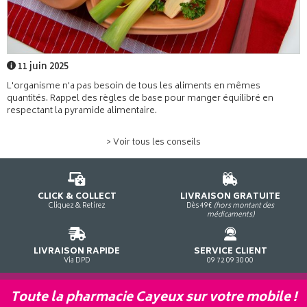
11 juin 2025
L'organisme n'a pas besoin de tous les aliments en mêmes
quantités. Rappel des règles de base pour manger équilibré en
respectant la pyramide alimentaire.
> Voir tous les conseils
CLICK & COLLECT
LIVRAISON GRATUITE
Cliquez & Retirez
Dès 49€
(hors montant des
médicaments)
LIVRAISON RAPIDE
SERVICE CLIENT
Via DPD
09 72 09 30 00
Toute la pharmacie Cayeux sur votre mobile !