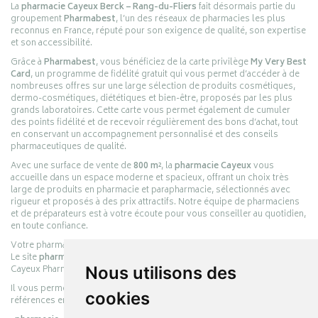
La
pharmacie Cayeux Berck – Rang-du-Fliers
fait désormais partie du
groupement
Pharmabest
, l’un des réseaux de pharmacies les plus
reconnus en France, réputé pour son exigence de qualité, son expertise
et son accessibilité.
Grâce à
Pharmabest
, vous bénéficiez de la carte privilège
My Very Best
Card
, un programme de fidélité gratuit qui vous permet d’accéder à de
nombreuses offres sur une large sélection de produits cosmétiques,
dermo-cosmétiques, diététiques et bien-être, proposés par les plus
grands laboratoires. Cette carte vous permet également de cumuler
des points fidélité et de recevoir régulièrement des bons d’achat, tout
en conservant un accompagnement personnalisé et des conseils
pharmaceutiques de qualité.
Avec une surface de vente de
800 m²
, la
pharmacie Cayeux
vous
accueille dans un espace moderne et spacieux, offrant un choix très
large de produits en pharmacie et parapharmacie, sélectionnés avec
rigueur et proposés à des prix attractifs. Notre équipe de pharmaciens
et de préparateurs est à votre écoute pour vous conseiller au quotidien,
en toute confiance.
Votre pharmacie en ligne :
pharmacie-cayeux.fr
Le site
pharmacie-cayeux.fr
est le prolongement digital de la pharmacie
Cayeux Pharmabest Berck-sur-Mer – Rang-du-Fliers.
Nous utilisons des
Il vous permet de réaliser vos achats en ligne parmi des milliers de
cookies
références en :