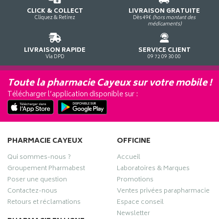
CLICK & COLLECT
LIVRAISON GRATUITE
Cliquez & Retirez
Dès 49€
(hors montant des
médicaments)
LIVRAISON RAPIDE
SERVICE CLIENT
Via DPD
09 72 09 30 00
Toute la pharmacie Cayeux sur votre mobile !
Télécharger l’application disponible sur :
PHARMACIE CAYEUX
OFFICINE
Qui sommes-nous ?
Accueil
Groupement Pharmabest
Laboratoires & Marques
Poser une question
Promotions
Contactez-nous
Ventes privées parapharmacie
Retours et réclamations
Espace conseil
Newsletter