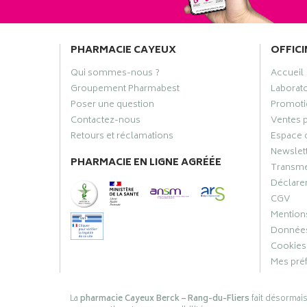
PHARMACIE CAYEUX
OFFICI
Qui sommes-nous ?
Accueil
Groupement Pharmabest
Laborat
Poser une question
Promoti
Contactez-nous
Ventes 
Retours et réclamations
Espace 
Newslet
PHARMACIE EN LIGNE AGRÉÉE
Transme
Déclarer
CGV
Mentions
Données
Cookies
Mes pré
La
pharmacie Cayeux Berck – Rang-du-Fliers
fait désormai