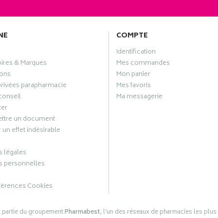
NE
COMPTE
Identification
oires & Marques
Mes commandes
ons
Mon panier
privées parapharmacie
Mes favoris
conseil
Ma messagerie
ter
ttre un document
 un effet indésirable
 légales
 personnelles
férences Cookies
s partie du groupement
Pharmabest
, l’un des réseaux de pharmacies les plus