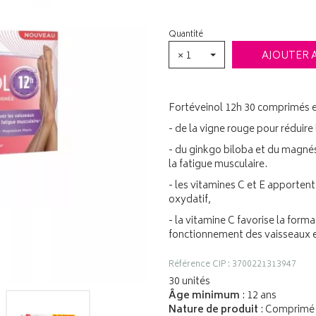
Quantité
× 1
AJOUTER 
Fortéveinol 12h 30 comprimés e
- de la vigne rouge pour réduire
- du ginkgo biloba et du magnés
la fatigue musculaire.
- les vitamines C et E apportent
oxydatif,
- la vitamine C favorise la for
fonctionnement des vaisseaux et
Référence CIP : 3700221313947
30 unités
Âge minimum
: 12 ans
Nature de produit
: Comprimé 