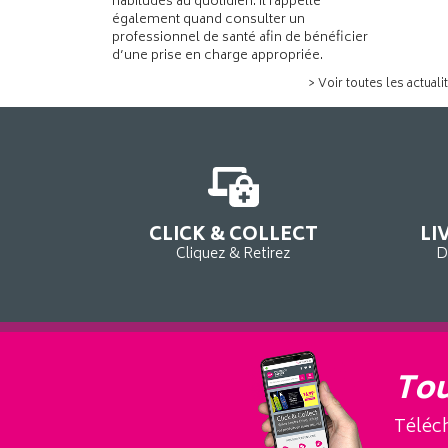
habitudes au quotidien. Il rappelle
également quand consulter un
professionnel de santé afin de bénéficier
d’une prise en charge appropriée.
> Voir toutes les actuali
CLICK & COLLECT
LI
Cliquez & Retirez
D
Tou
Téléch