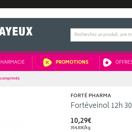
HARMACIE
OFFRES
PROMOTIONS
0 comprimés
FORTÉ PHARMA
Fortéveinol 12h 
10,29€
354
,
83
€
/kg