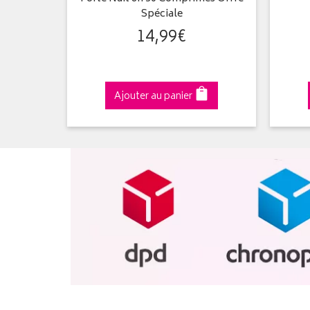
t pêche
Spéciale
14
,
99
€
Ajouter au panier