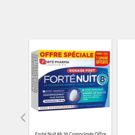
uvable
Forté Nuit 8h 30 Comprimés Offre