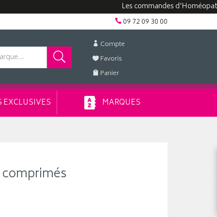
Les commandes d'Homéopathie peuve
09 72 09 30 00
Compte
Favoris
Panier
 EXCLUSIVES
MARQUES
30 comprimés