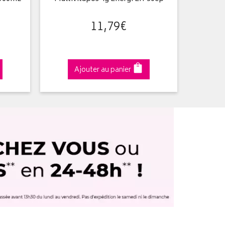
11
,
79
€
Ajouter au panier
A