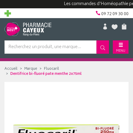
Les commandes d'Homéopathie peuvent 
09 72 09 30 00
MENU
Accueil
Marque
Fluocaril
Dentifrice bi-fluoré pate menthe 2x75ml