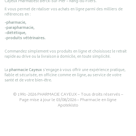
Cayeux Pharmabest Berck-sur-Mer – Rang-du-Fliers.
Il vous permet de réaliser vos achats en ligne parmi des milliers de
références en :
-pharmacie,
-parapharmacie,
-diététique,
-produits vétérinaires.
Commandez simplement vos produits en ligne et choisissez le retrait
rapide au drive ou la livraison à domicile, en toute simplicité.
La
pharmacie Cayeux
s’engage à vous offrir une expérience pratique,
fiable et sécurisée, en officine comme en ligne, au service de votre
santé et de votre bien-être.
© 1991-2026
PHARMACIE CAYEUX
– Tous droits réservés –
Page mise à jour le 03/08/2026 –
Pharmacie en ligne
Apotekisto