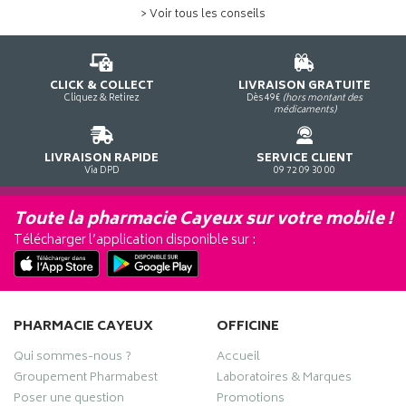
> Voir tous les conseils
CLICK & COLLECT
LIVRAISON GRATUITE
Cliquez & Retirez
Dès 49€
(hors montant des
médicaments)
LIVRAISON RAPIDE
SERVICE CLIENT
Via DPD
09 72 09 30 00
Toute la pharmacie Cayeux sur votre mobile !
Télécharger l’application disponible sur :
PHARMACIE CAYEUX
OFFICINE
Qui sommes-nous ?
Accueil
Groupement Pharmabest
Laboratoires & Marques
Poser une question
Promotions