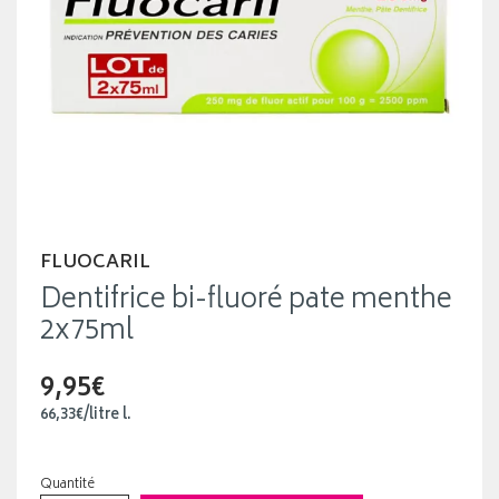
FLUOCARIL
Dentifrice bi-fluoré pate menthe
2x75ml
9,95€
66
,
33
€
/
litre
l.
Quantité