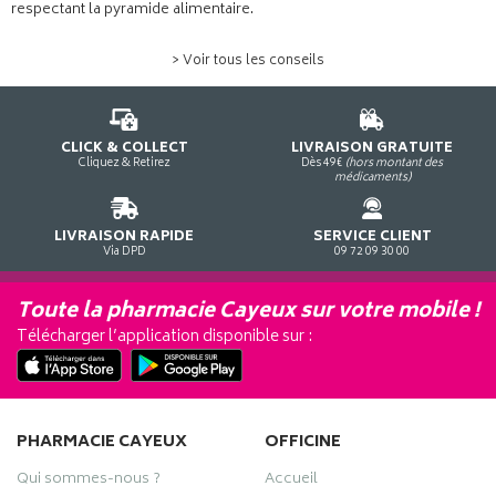
respectant la pyramide alimentaire.
> Voir tous les conseils
CLICK & COLLECT
LIVRAISON GRATUITE
Cliquez & Retirez
Dès 49€
(hors montant des
médicaments)
LIVRAISON RAPIDE
SERVICE CLIENT
Via DPD
09 72 09 30 00
Toute la pharmacie Cayeux sur votre mobile !
Télécharger l’application disponible sur :
PHARMACIE CAYEUX
OFFICINE
Qui sommes-nous ?
Accueil