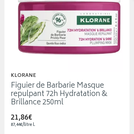
KLORANE
Figuier de Barbarie Masque
repulpant 72h Hydratation &
Brillance 250ml
21,86€
87
,
44
€
/
litre
l.