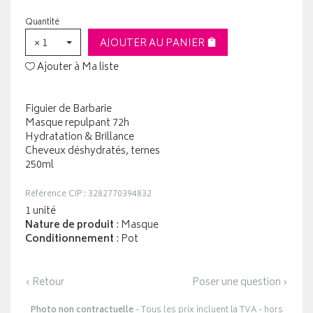
Quantité
× 1
AJOUTER AU PANIER
Ajouter à Ma liste
Figuier de Barbarie
Masque repulpant 72h
Hydratation & Brillance
Cheveux déshydratés, ternes
250ml
Référence CIP : 3282770394832
1 unité
Nature de produit
: Masque
Conditionnement
: Pot
‹ Retour
Poser une question ›
Photo non contractuelle
- Tous les prix incluent la TVA - hors