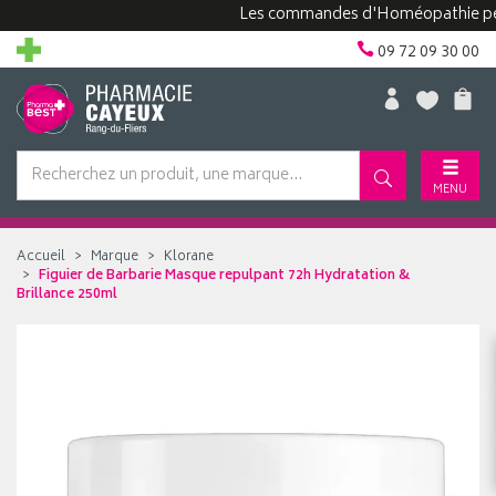
Les commandes d'Homéopathie peuvent 
09 72 09 30 00
MENU
Accueil
Marque
Klorane
Figuier de Barbarie Masque repulpant 72h Hydratation &
Brillance 250ml