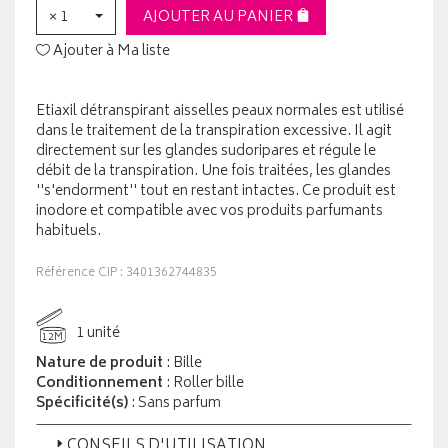
× 1
AJOUTER AU PANIER
Ajouter à Ma liste
Etiaxil détranspirant aisselles peaux normales est utilisé
dans le traitement de la transpiration excessive. Il agit
directement sur les glandes sudoripares et régule le
débit de la transpiration. Une fois traitées, les glandes
''s'endorment'' tout en restant intactes. Ce produit est
inodore et compatible avec vos produits parfumants
habituels.
Référence CIP : 3401362744835
1 unité
12M
Nature de produit
: Bille
Conditionnement
: Roller bille
Spécificité(s)
: Sans parfum
CONSEILS D'UTILISATION