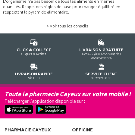
L'organisme n'a pas besoin de tous les aliments en mêmes
quantités. Rappel des règles de base pour manger équilibré en
respectant la pyramide alimentaire.
> Voir tous les conseils
CLICK & COLLECT
LIVRAISON GRATUITE
Cliquez & Retirez
Dès 49€
(hors montant des
médicaments)
LIVRAISON RAPIDE
SERVICE CLIENT
Via DPD
09 72 09 30 00
Toute la pharmacie Cayeux sur votre mobile !
Télécharger l’application disponible sur :
PHARMACIE CAYEUX
OFFICINE