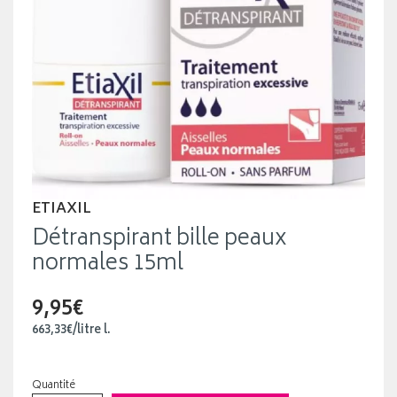
ETIAXIL
Détranspirant bille peaux
normales 15ml
9,95€
663
,
33
€
/
litre
l.
Quantité