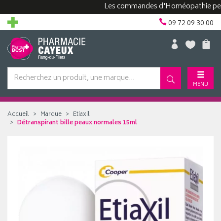
Les commandes d'Homéopathie peuvent p
09 72 09 30 00
MENU
Accueil
Marque
Etiaxil
Détranspirant bille peaux normales 15ml