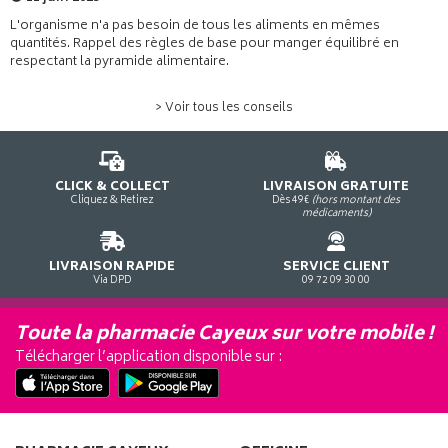
L'organisme n'a pas besoin de tous les aliments en mêmes
quantités. Rappel des règles de base pour manger équilibré en
respectant la pyramide alimentaire.
> Voir tous les conseils
CLICK & COLLECT
LIVRAISON GRATUITE
Cliquez & Retirez
Dès 49€
(hors montant des
médicaments)
LIVRAISON RAPIDE
SERVICE CLIENT
Via DPD
09 72 09 30 00
Toute la pharmacie Cayeux sur votre mobile !
Télécharger l’application disponible sur :