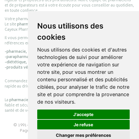
rigueur et proposés à des prix attractifs. Notre équipe de pharmaciens
et de préparateurs est à votre écoute pour vous conseiller au quotidien,
en toute confiance.
Votre pharmacie en ligne :
pharmacie-cayeux.fr
Le site
pharmacie-cayeux.fr
est le prolongement digital de la pharmacie
Nous utilisons des
Cayeux Pharmabest Berck-sur-Mer – Rang-du-Fliers.
cookies
Il vous permet de réaliser vos achats en ligne parmi des milliers de
références en :
Nous utilisons des cookies et d'autres
-pharmacie,
-parapharmacie,
technologies de suivi pour améliorer
-diététique,
votre expérience de navigation sur
-produits vétérinaires.
notre site, pour vous montrer un
contenu personnalisé et des publicités
Commandez simplement vos produits en ligne et choisissez le retrait
rapide au drive ou la livraison à domicile, en toute simplicité.
ciblées, pour analyser le trafic de notre
site et pour comprendre la provenance
La
pharmacie Cayeux
s’engage à vous offrir une expérience pratique,
de nos visiteurs.
fiable et sécurisée, en officine comme en ligne, au service de votre
santé et de votre bien-être.
J'accepte
© 1991-2026
PHARMACIE CAYEUX
– Tous droits réservés –
Je refuse
Page mise à jour le 03/08/2026 –
Pharmacie en ligne
Changer mes préférences
Apotekisto