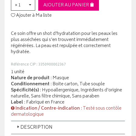
× 1
AJOUTER AU PANIER
Ajouter à Ma liste
Ce soin offre un shot d'hydratation pour les peaux les
plus asséchées qui s'en trouvent immédiatement
régénérées. La peau est repulpée et correctement
hydratée.
Référence CIP : 3350900002367
1 unité
Nature de produit
: Masque
Conditionnement
: Boite carton, Tube souple
Spécificité(s)
: Hypoallergenique, Ingrédients d'origine
naturelle, Sans filtre chimique, Sans paraben
Label
: Fabriqué en France
Indication / Contre-indication
: Testé sous contôle
dermatologique
DESCRIPTION