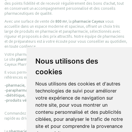
des points fidélité et de recevoir régulièrement des bons d’achat, tout
en conservant un accompagnement personnalisé et des conseils
pharmaceutiques de qualité.
Avec une surface de vente de
800 m²
, la
pharmacie Cayeux
vous
accueille dans un espace moderne et spacieux, offrant un choix très
large de produits en pharmacie et parapharmacie, sélectionnés avec
rigueur et proposés à des prix attractifs. Notre équipe de pharmaciens
et de préparateurs est à votre écoute pour vous conseiller au quotidien,
en toute confiance.
Votre pharmacie en ligne :
pharmacie-cayeux.fr
Le site
pharmacie-cayeux.fr
est le prolongement digital de la pharmacie
Nous utilisons des
Cayeux Pharmabest Berck-sur-Mer – Rang-du-Fliers.
cookies
Il vous permet de réaliser vos achats en ligne parmi des milliers de
références en :
Nous utilisons des cookies et d'autres
-pharmacie,
-parapharmacie,
technologies de suivi pour améliorer
-diététique,
votre expérience de navigation sur
-produits vétérinaires.
notre site, pour vous montrer un
contenu personnalisé et des publicités
Commandez simplement vos produits en ligne et choisissez le retrait
rapide au drive ou la livraison à domicile, en toute simplicité.
ciblées, pour analyser le trafic de notre
site et pour comprendre la provenance
La
pharmacie Cayeux
s’engage à vous offrir une expérience pratique,