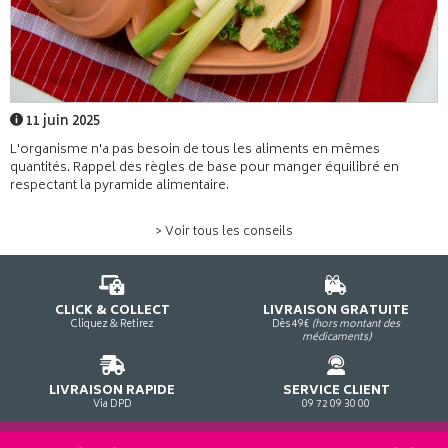
11 juin 2025
L'organisme n'a pas besoin de tous les aliments en mêmes
quantités. Rappel des règles de base pour manger équilibré en
respectant la pyramide alimentaire.
> Voir tous les conseils
CLICK & COLLECT
LIVRAISON GRATUITE
Cliquez & Retirez
Dès 49€
(hors montant des
médicaments)
LIVRAISON RAPIDE
SERVICE CLIENT
Via DPD
09 72 09 30 00