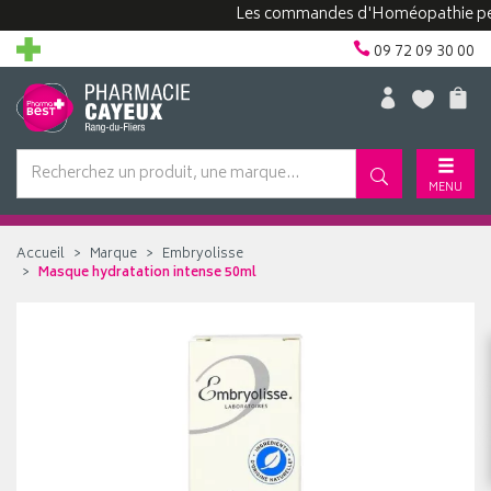
Les commandes d'Homéopathie peuvent 
09 72 09 30 00
MENU
Accueil
Marque
Embryolisse
Masque hydratation intense 50ml