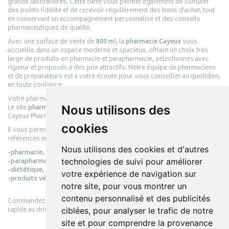
grands laboratoires. Cette carte vous permet également de cumuler
des points fidélité et de recevoir régulièrement des bons d’achat, tout
en conservant un accompagnement personnalisé et des conseils
pharmaceutiques de qualité.
Avec une surface de vente de
800 m²
, la
pharmacie Cayeux
vous
accueille dans un espace moderne et spacieux, offrant un choix très
large de produits en pharmacie et parapharmacie, sélectionnés avec
rigueur et proposés à des prix attractifs. Notre équipe de pharmaciens
et de préparateurs est à votre écoute pour vous conseiller au quotidien,
en toute confiance.
Votre pharmacie en ligne :
pharmacie-cayeux.fr
Le site
pharmacie-cayeux.fr
est le prolongement digital de la pharmacie
Nous utilisons des
Cayeux Pharmabest Berck-sur-Mer – Rang-du-Fliers.
cookies
Il vous permet de réaliser vos achats en ligne parmi des milliers de
références en :
Nous utilisons des cookies et d'autres
-pharmacie,
-parapharmacie,
technologies de suivi pour améliorer
-diététique,
votre expérience de navigation sur
-produits vétérinaires.
notre site, pour vous montrer un
contenu personnalisé et des publicités
Commandez simplement vos produits en ligne et choisissez le retrait
rapide au drive ou la livraison à domicile, en toute simplicité.
ciblées, pour analyser le trafic de notre
site et pour comprendre la provenance