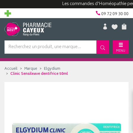
Les commandes d'Homéopathie peuvent 
09 72 09 30 00
MENU
Accueil
Marque
Elgydium
Clinic Sensileave dentifrice 50ml