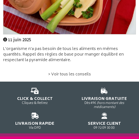
11 juin 2025
L'organisme n'a pas besoin de tous les aliments en mêmes
quantités. Rappel des règles de base pour manger équilibré en
respectant la pyramide alimentaire.
> Voir tous les conseils
CLICK & COLLECT
LIVRAISON GRATUITE
Cliquez & Retirez
Dès 49€
(hors montant des
médicaments)
LIVRAISON RAPIDE
SERVICE CLIENT
Via DPD
09 72 09 30 00