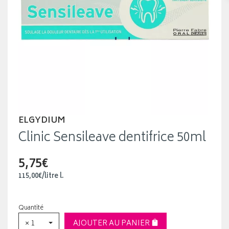
ELGYDIUM
Clinic Sensileave dentifrice 50ml
5,75€
115
,
00
€
/
litre
l.
Quantité
× 1
AJOUTER AU PANIER